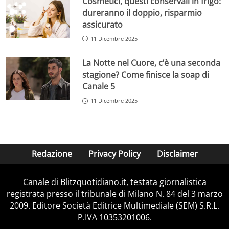
Cosmetici, questi conservali in frigo:
dureranno il doppio, risparmio
assicurato
11 Dicembre 2025
La Notte nel Cuore, c’è una seconda
stagione? Come finisce la soap di
Canale 5
11 Dicembre 2025
Redazione
Privacy Policy
Disclaimer
Canale di Blitzquotidiano.it, testata giornalistica
registrata presso il tribunale di Milano N. 84 del 3 marzo
2009. Editore Società Editrice Multimediale (SEM) S.R.L.
P.IVA 10353201006.