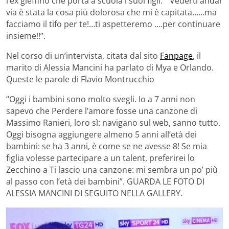
l’ex gieffino che porta a scuola i suoi figli. “Vederti andar
via è stata la cosa più dolorosa che mi è capitata……ma
facciamo il tifo per te!…ti aspetteremo ….per continuare
insieme!!”.
Nel corso di un’intervista, citata dal sito
Fanpage
, il
marito di Alessia Mancini ha parlato di Mya e Orlando.
Queste le parole di Flavio Montrucchio
“Oggi i bambini sono molto svegli. Io a 7 anni non
sapevo che Perdere l’amore fosse una canzone di
Massimo Ranieri, loro sì: navigano sul web, sanno tutto.
Oggi bisogna aggiungere almeno 5 anni all’età dei
bambini: se ha 3 anni, è come se ne avesse 8! Se mia
figlia volesse partecipare a un talent, preferirei lo
Zecchino a Ti lascio una canzone: mi sembra un po’ più
al passo con l’età dei bambini”. GUARDA LE FOTO DI
ALESSIA MANCINI DI SEGUITO NELLA GALLERY.