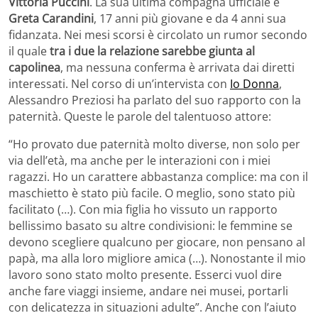
Vittoria Puccini
. La sua ultima compagna ufficiale è
Greta Carandini
, 17 anni più giovane e da 4 anni sua
fidanzata. Nei mesi scorsi è circolato un rumor secondo
il quale
tra i due la relazione sarebbe giunta al
capolinea
, ma nessuna conferma è arrivata dai diretti
interessati. Nel corso di un’intervista con
Io Donna
,
Alessandro Preziosi ha parlato del suo rapporto con la
paternità. Queste le parole del talentuoso attore:
“Ho provato due paternità molto diverse, non solo per
via dell’età, ma anche per le interazioni con i miei
ragazzi. Ho un carattere abbastanza complice: ma con il
maschietto è stato più facile. O meglio, sono stato più
facilitato (…). Con mia figlia ho vissuto un rapporto
bellissimo basato su altre condivisioni: le femmine se
devono scegliere qualcuno per giocare, non pensano al
papà, ma alla loro migliore amica (…). Nonostante il mio
lavoro sono stato molto presente. Esserci vuol dire
anche fare viaggi insieme, andare nei musei, portarli
con delicatezza in situazioni adulte”. Anche con l’aiuto