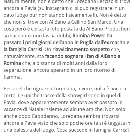
Naturalmente, non è detto che Loredana Lecciso si trovi
ancora a Pavia (su Instagram ci si può registrare in un
dato luogo pur non stando fisicamente lì). Non è detto
che non si trovi con Al Bano a Cellino San Marco. Una
cosa però è certa: la foto postata da Al Bano Production
su Facebook non lascia dubbi,
Romina Power ha
passato i primi giorni dell’anno in Puglia dall’ex marito e
la famiglia Carrisi
. Un
riavvicinamento sospetto
che,
naturalmente, sta
facendo sognare i fan di AlBano e
Romina
che, a distanza di molti anni dalla loro
separazione, ancora sperano in un loro ritorno di
fiamma.
Per quel che riguarda Loredana, invece, nulla è ancora
certo. Le uniche tracce della showgirl sono in quel di
Pavia, dove apparentemente sembra aver passato le
vacanze di Natale insieme ad alcune amiche. Non solo:
anche dopo Capodanno, Loredana sembra trovarsi
ancora a Pavia visto che solo poche ore fa si è taggata in
una palestra del luogo. Cosa succede in famiglia Carrisi?