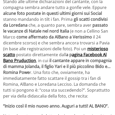
Stando alle ultime dichiarazioni del cantante, con la
compagna sembra andare tutto a gonfie vele. Eppure
alcune foto postate in questi ultimi giorni sui Social
stanno mandando in tilt i fan. Prima
gli scatti condivisi
da Loredana
che, a quanto pare, sembra aver
passato
le vacanze di Natale nel nord Italia
(e non a Cellino San
Marco
come affermato da AlBano a Verissimo
il 24
dicembre scorso) e che sembra ancora trovarsi a Pavia
(in base alle registrazioni delle foto). Poi un
misterioso
scatto
postato direttamente dall
a p
agina Facebook Al
Bano Pruduction
, in cui
il cantante appare in compagnia
di mamma Jolanda, il figlio Yari e il più piccolino Bido e…
Romina Powe
r. Una foto che, ovviamente, ha
immediatamente fatto scattare il gossip tra i fan di
Romina, AlBano e Loredana Lecciso. La domanda che
tutti si pongono è: “cosa sta succedendo?”. Soprattutto
per via della didascalia della foto, che recita:
“Inizio così il mio nuovo anno. Auguri a tutti! AL BANO”.