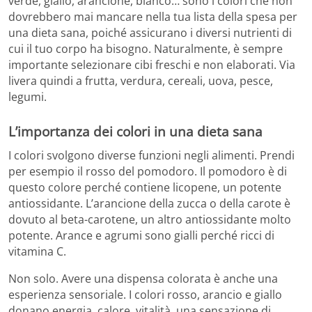
verde, giallo, arancione, bianco… sono i colori che non
dovrebbero mai mancare nella tua lista della spesa per
una dieta sana, poiché assicurano i diversi nutrienti di
cui il tuo corpo ha bisogno. Naturalmente, è sempre
importante selezionare cibi freschi e non elaborati. Via
livera quindi a frutta, verdura, cereali, uova, pesce,
legumi.
L’importanza dei colori in una dieta sana
I colori svolgono diverse funzioni negli alimenti. Prendi
per esempio il rosso del pomodoro. Il pomodoro è di
questo colore perché contiene licopene, un potente
antiossidante. L’arancione della zucca o della carote è
dovuto al beta-carotene, un altro antiossidante molto
potente. Arance e agrumi sono gialli perché ricci di
vitamina C.
Non solo. Avere una dispensa colorata è anche una
esperienza sensoriale. I colori rosso, arancio e giallo
donano energia, calore, vitalità, una sensazione di