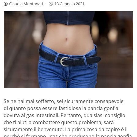
Claudia Montanari
-
13 Gennaio 2021
Se ne hai mai sofferto, sei sicuramente consapevole
di quanto possa essere fastidiosa la pancia gonfia
dovuta ai gas intestinali. Pertanto, qualsiasi consiglio
che ti aiuti a combattere questo problema, sarà
sicuramente il benvenuto. La prima cosa da capire è il
perché si formano i gas che producono la pancia gonfia.