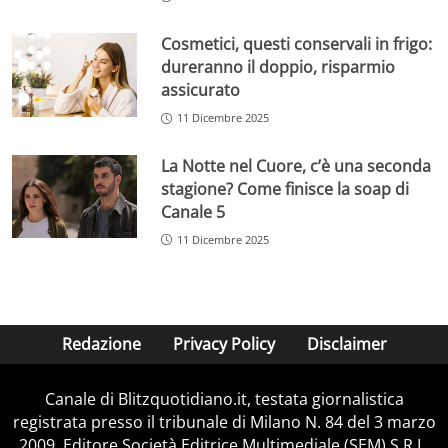
Cosmetici, questi conservali in frigo:
dureranno il doppio, risparmio
assicurato
11 Dicembre 2025
La Notte nel Cuore, c’è una seconda
stagione? Come finisce la soap di
Canale 5
11 Dicembre 2025
Redazione
Privacy Policy
Disclaimer
Canale di Blitzquotidiano.it, testata giornalistica
registrata presso il tribunale di Milano N. 84 del 3 marzo
2009. Editore Società Editrice Multimediale (SEM) S.R.L.