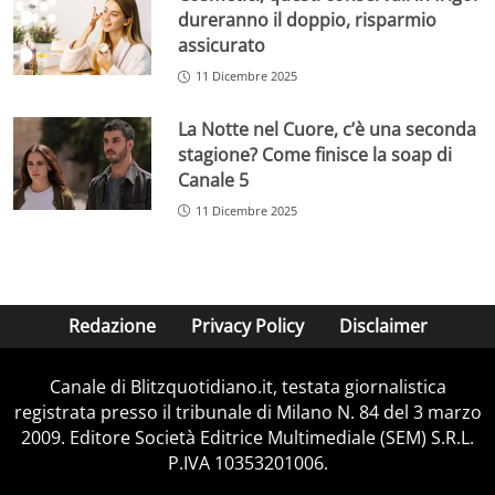
dureranno il doppio, risparmio
assicurato
11 Dicembre 2025
La Notte nel Cuore, c’è una seconda
stagione? Come finisce la soap di
Canale 5
11 Dicembre 2025
Redazione
Privacy Policy
Disclaimer
Canale di Blitzquotidiano.it, testata giornalistica
registrata presso il tribunale di Milano N. 84 del 3 marzo
2009. Editore Società Editrice Multimediale (SEM) S.R.L.
P.IVA 10353201006.