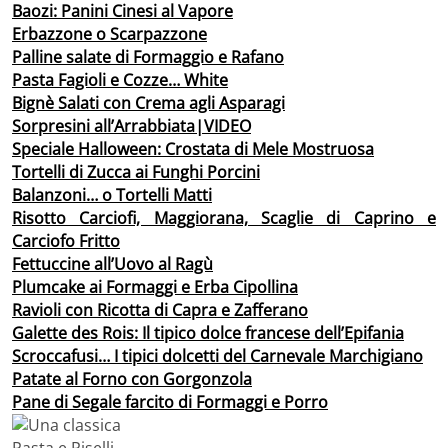
Baozi: Panini Cinesi al Vapore
Erbazzone o Scarpazzone
Palline salate di Formaggio e Rafano
Pasta Fagioli e Cozze… White
Bignè Salati con Crema agli Asparagi
Sorpresini all’Arrabbiata|VIDEO
Speciale Halloween: Crostata di Mele Mostruosa
Tortelli di Zucca ai Funghi Porcini
Balanzoni… o Tortelli Matti
Risotto Carciofi, Maggiorana, Scaglie di Caprino e
Carciofo Fritto
Fettuccine all’Uovo al Ragù
Plumcake ai Formaggi e Erba Cipollina
Ravioli con Ricotta di Capra e Zafferano
Galette des Rois: Il tipico dolce francese dell’Epifania
Scroccafusi… I tipici dolcetti del Carnevale Marchigiano
Patate al Forno con Gorgonzola
Pane di Segale farcito di Formaggi e Porro