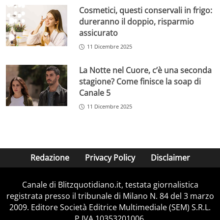
Cosmetici, questi conservali in frigo:
dureranno il doppio, risparmio
assicurato
11 Dicembre 2025
La Notte nel Cuore, c’è una seconda
stagione? Come finisce la soap di
Canale 5
11 Dicembre 2025
Redazione
Privacy Policy
Disclaimer
Canale di Blitzquotidiano.it, testata giornalistica
registrata presso il tribunale di Milano N. 84 del 3 marzo
2009. Editore Società Editrice Multimediale (SEM) S.R.L.
P.IVA 10353201006.