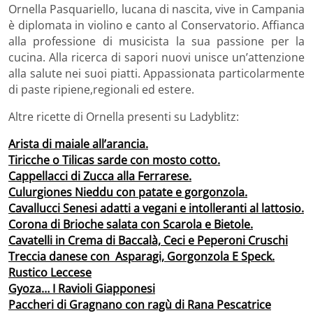
Ornella Pasquariello, lucana di nascita, vive in Campania
è diplomata in violino e canto al Conservatorio. Affianca
alla professione di musicista la sua passione per la
cucina. Alla ricerca di sapori nuovi unisce un’attenzione
alla salute nei suoi piatti. Appassionata particolarmente
di paste ripiene,regionali ed estere.
Altre ricette di Ornella presenti su Ladyblitz:
Arista di maiale all’arancia.
Tiricche o Tilicas sarde con mosto cotto.
Cappellacci di Zucca alla Ferrarese.
Culurgiones Nieddu con patate e gorgonzola.
Cavallucci Senesi adatti a vegani e intolleranti al lattosio.
Corona di Brioche salata con Scarola e Bietole.
Cavatelli in Crema di Baccalà, Ceci e Peperoni Cruschi
Treccia danese con Asparagi, Gorgonzola E Speck.
Rustico Leccese
Gyoza… I Ravioli Giapponesi
Paccheri di Gragnano con ragù di Rana Pescatrice