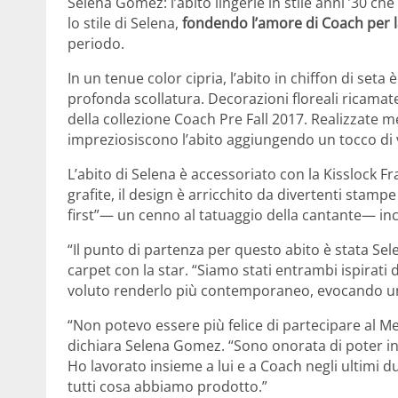
Selena Gomez: l’abito lingerie in stile anni ’30 
lo stile di Selena,
fondendo l’amore di Coach per 
periodo.
In un tenue color cipria, l’abito in chiffon di seta
profonda scollatura. Decorazioni floreali ricamate
della collezione Coach Pre Fall 2017. Realizzate m
impreziosiscono l’abito aggiungendo un tocco di vi
L’abito di Selena è accessoriato con la Kisslock
grafite, il design è arricchito da divertenti stampe 
first”— un cenno al tatuaggio della cantante— inc
“Il punto di partenza per questo abito è stata Sele
carpet con la star. “Siamo stati entrambi ispirat
voluto renderlo più contemporaneo, evocando u
“Non potevo essere più felice di partecipare al M
dichiara Selena Gomez. “Sono onorata di poter in
Ho lavorato insieme a lui e a Coach negli ultimi 
tutti cosa abbiamo prodotto.”