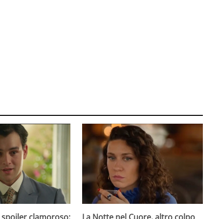
 spoiler clamoroso:
La Notte nel Cuore, altro colpo