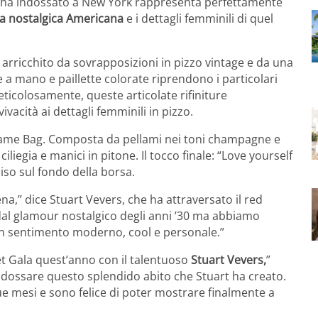
che ha indossato a New York rappresenta perfettamente
la nostalgica Americana
e i dettagli femminili di quel
 è arricchito da sovrapposizioni in pizzo vintage e da una
 a mano e paillette colorate riprendono i particolari
eticolosamente, queste articolate rifiniture
vacità ai dettagli femminili in pizzo.
 Frame Bag. Composta da pellami nei toni champagne e
ciliegia e manici in pitone. Il tocco finale: “Love yourself
iso sul fondo della borsa.
na,” dice Stuart Vevers, che ha attraversato il red
i dal glamour nostalgico degli anni ’30 ma abbiamo
n sentimento moderno, cool e personale.”
et Gala quest’anno con il talentuoso
Stuart Vevers,
”
dossare questo splendido abito che Stuart ha creato.
due mesi e sono felice di poter mostrare finalmente a