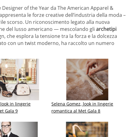
me Designer of the Year da The American Apparel &
ppresenta le forze creative dell’industria della moda –
rile scorso. Un riconoscimento legato alla nuova
one del lusso americano — mescolando gli
archetipi
ign, che esplora la tensione tra la forza e la dolcezza
ssato con un twist moderno, ha raccolto un numero
ook in lingerie
Selena Gomez, look in lingerie
et Gala 9
romantica al Met Gala 8