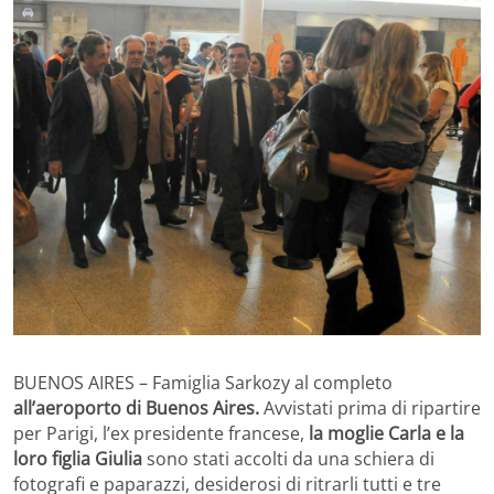
BUENOS AIRES – Famiglia Sarkozy al completo
all’aeroporto di Buenos Aires.
Avvistati prima di ripartire
per Parigi, l’ex presidente francese,
la moglie Carla e la
loro figlia Giulia
sono stati accolti da una schiera di
fotografi e paparazzi, desiderosi di ritrarli tutti e tre