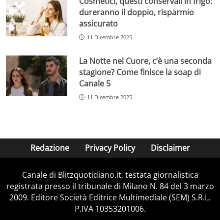
Cosmetici, questi conservali in frigo:
dureranno il doppio, risparmio
assicurato
11 Dicembre 2025
La Notte nel Cuore, c’è una seconda
stagione? Come finisce la soap di
Canale 5
11 Dicembre 2025
Redazione
Privacy Policy
Disclaimer
Canale di Blitzquotidiano.it, testata giornalistica
registrata presso il tribunale di Milano N. 84 del 3 marzo
2009. Editore Società Editrice Multimediale (SEM) S.R.L.
P.IVA 10353201006.