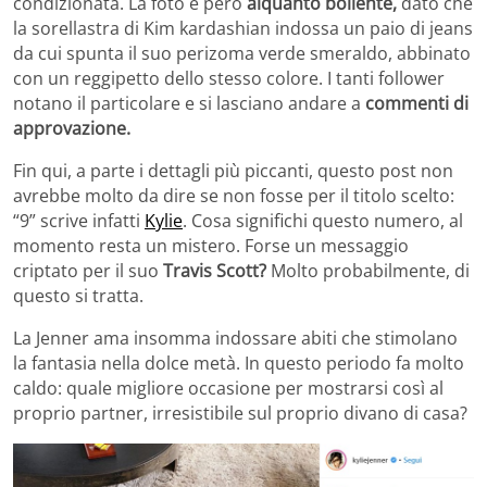
condizionata. La foto è però
alquanto bollente,
dato che
la sorellastra di Kim kardashian indossa un paio di jeans
da cui spunta il suo perizoma verde smeraldo, abbinato
con un reggipetto dello stesso colore. I tanti follower
notano il particolare e si lasciano andare a
commenti di
approvazione.
Fin qui, a parte i dettagli più piccanti, questo post non
avrebbe molto da dire se non fosse per il titolo scelto:
“9” scrive infatti
Kylie
. Cosa significhi questo numero, al
momento resta un mistero. Forse un messaggio
criptato per il suo
Travis Scott?
Molto probabilmente, di
questo si tratta.
La Jenner ama insomma indossare abiti che stimolano
la fantasia nella dolce metà. In questo periodo fa molto
caldo: quale migliore occasione per mostrarsi così al
proprio partner, irresistibile sul proprio divano di casa?