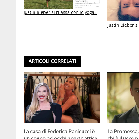
Justin Bieber si rilassa con lo yoga2
Justin Bieber s
ARTICOLI CORRELATI
La casa di Federica Panicucci è
La Promessa,
un sogno ad occhi aperti: attico
chi è il vero 