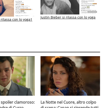
Justin Bieber si rilassa con lo yoga
i rilassa con lo yoga1
 spoiler clamoroso:
La Notte nel Cuore, altro colpo
padre di Curro
di scena: Canan si riprende tutti