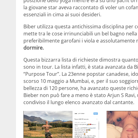
posizione dello yoga mentre era su uno yacht or
la giovane star aveva raccontato di voler un cofa
essenziali in cima ai suoi desideri.
Biber utilizza questa antichissima disciplina per c
mette tra le cose irrinunciabili un bel bagno nella 
preferibilmente garofani i viola e assolutamente no
dormire.
Questa bizzarra lista di richieste dimostra quant
sono in tour. La lista infatti, è stata avanzata da
“Purpose Tour”. La 23enne popstar canadese, idol
scorso 10 maggio a Mumbai, e, per il suo soggiorno
bellezza di 120 persone, ha avanzato queste richie
Bieber non può fare a meno è stato Arjun S Ravi, 
condiviso il lungo elenco avanzato dal cantante.