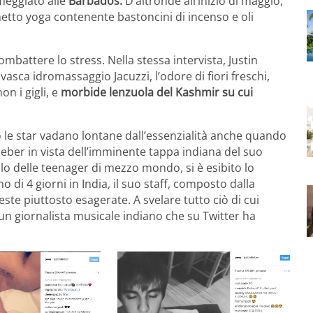
meggiato alle
Barbados.
D’altronde all’inizio di maggio,
netto yoga contenente bastoncini di incenso e oli
ombattere lo stress. Nella stessa intervista, Justin
vasca idromassaggio Jacuzzi, l’odore di fiori freschi,
n i gigli, e
morbide lenzuola del Kashmir su cui
o le star vadano lontane dall’essenzialità anche quando
 Bieber in vista dell’imminente tappa indiana del suo
o delle teenager di mezzo mondo, si è esibito lo
 di 4 giorni in India, il suo staff, composto dalla
ste piuttosto esagerate. A svelare tutto ciò di cui
un giornalista musicale indiano che su Twitter ha