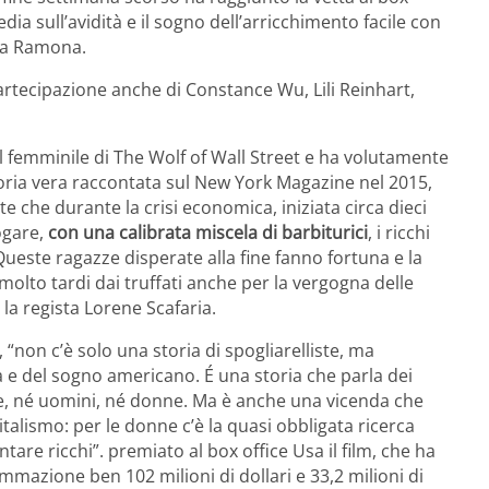
ia sull’avidità e il sogno dell’arricchimento facile con
sta Ramona.
partecipazione anche di Constance Wu, Lili Reinhart,
al femminile di The Wolf of Wall Street e ha volutamente
toria vera raccontata sul New York Magazine nel 2015,
e che durante la crisi economica, iniziata circa dieci
rogare,
con una calibrata miscela di barbiturici
, i ricchi
 Queste ragazze disperate alla fine fanno fortuna e la
olto tardi dai truffati anche per la vergogna delle
 la regista Lorene Scafaria.
, “non c’è solo una storia di spogliarelliste, ma
 e del sogno americano. É una storia che parla dei
e, né uomini, né donne. Ma è anche una vicenda che
talismo: per le donne c’è la quasi obbligata ricerca
ntare ricchi”. premiato al box office Usa il film, che ha
mazione ben 102 milioni di dollari e 33,2 milioni di