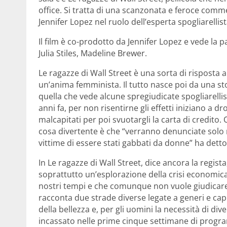
office. Si tratta di una scanzonata e feroce commed
Jennifer Lopez nel ruolo dell’esperta spogliarelli
Il film è co-prodotto da Jennifer Lopez e vede la 
Julia Stiles, Madeline Brewer.
Le ragazze di Wall Street è una sorta di risposta 
un’anima femminista. Il tutto nasce poi da una s
quella che vede alcune spregiudicate spogliarellist
anni fa, per non risentirne gli effetti iniziano a d
malcapitati per poi svuotargli la carta di credito.
cosa divertente è che “verranno denunciate solo m
vittime di essere stati gabbati da donne” ha detto
In Le ragazze di Wall Street, dice ancora la regista
soprattutto un’esplorazione della crisi economica
nostri tempi e che comunque non vuole giudicar
racconta due strade diverse legate a generi e capi
della bellezza e, per gli uomini la necessità di dive
incassato nelle prime cinque settimane di program