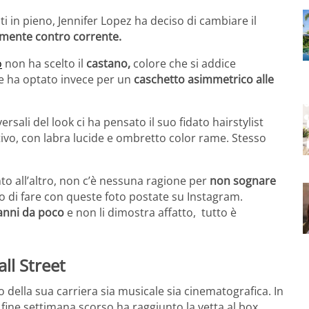
 in pieno, Jennifer Lopez ha deciso di cambiare il
amente contro corrente.
o
non ha scelto il
castano,
colore che si addice
ce ha optato invece per un
caschetto asimmetrico alle
sali del look ci ha pensato il suo fidato hairstylist
ivo, con labra lucide e ombretto color rame. Stesso
o all’altro, non c’è nessuna ragione per
non sognare
o di fare con queste foto postate su Instagram.
anni da poco
e non li dimostra affatto, tutto è
ll Street
della sua carriera sia musicale sia cinematografica. In
el fine settimana scorso ha raggiunto la
vetta al box