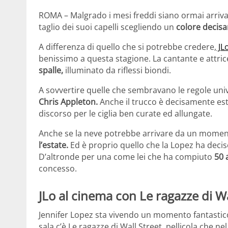
ROMA – Malgrado i mesi freddi siano ormai arrivati
taglio dei suoi capelli scegliendo un
colore decis
A differenza di quello che si potrebbe credere,
JL
benissimo a questa stagione. La cantante e attri
spalle,
illuminato da riflessi biondi.
A sovvertire quelle che sembravano le regole univer
Chris Appleton.
Anche il trucco è decisamente est
discorso per le ciglia ben curate ed allungate.
Anche se la neve potrebbe arrivare da un moment
l’estate.
Ed è proprio quello che la Lopez ha decis
D’altronde per una come lei che ha compiuto
50 
concesso.
JLo al cinema con Le ragazze di Wa
Jennifer Lopez sta vivendo un momento fantastico 
sala c’è Le ragazze di Wall Street, pellicola che n