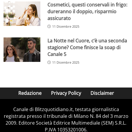
Cosmetici, questi conservali in frigo:
dureranno il doppio, risparmio
assicurato
11 Dicembre 2025
La Notte nel Cuore, c’è una seconda
stagione? Come finisce la soap di
Canale 5
11 Dicembre 2025
Redazione
Privacy Policy
Disclaimer
Canale di Blitzquotidiano.it, testata giornalistica
registrata presso il tribunale di Milano N. 84 del 3 marzo
2009. Editore Società Editrice Multimediale (SEM) S.R.L.
P.IVA 10353201006.