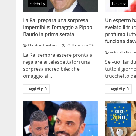
celebrity
bellezza
La Rai prepara una sorpresa
Un esperto h
imperdibile: l’omaggio a Pippo
svelato il tru
Baudo in prima serata
profumo tutto
funziona dav
Christian Camberini
26 Novembre 2025
Antonella Boccas
La Rai sembra essere pronta a
regalare ai telespettatori una
Se vuoi far d
sorpresa incredibile: che
tutto il giorno
omaggio al…
trucchetto de
Leggi di più
Leggi di più