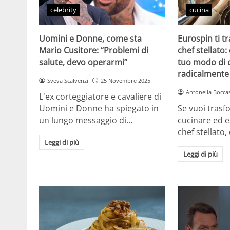
celebrity
cucina
Uomini e Donne, come sta
Eurospin ti t
Mario Cusitore: “Problemi di
chef stellato: 
salute, devo operarmi”
tuo modo di 
radicalmente
Sveva Scalvenzi
25 Novembre 2025
Antonella Boccas
L'ex corteggiatore e cavaliere di
Uomini e Donne ha spiegato in
Se vuoi trasf
un lungo messaggio di…
cucinare ed 
chef stellato,
Leggi di più
Leggi di più