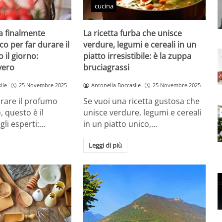
cucina
a finalmente
La ricetta furba che unisce
cco per far durare il
verdure, legumi e cereali in un
 il giorno:
piatto irresistibile: è la zuppa
vero
bruciagrassi
ile
25 Novembre 2025
Antonella Boccasile
25 Novembre 2025
urare il profumo
Se vuoi una ricetta gustosa che
, questo è il
unisce verdure, legumi e cereali
gli esperti:…
in un piatto unico,…
Leggi di più