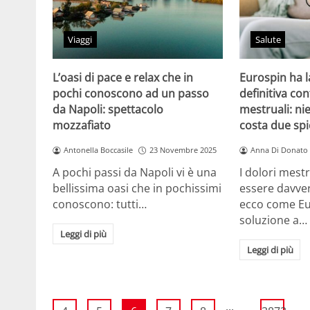
Viaggi
Salute
L’oasi di pace e relax che in
Eurospin ha l
pochi conoscono ad un passo
definitiva con
da Napoli: spettacolo
mestruali: ni
mozzafiato
costa due spi
Antonella Boccasile
23 Novembre 2025
Anna Di Donato
A pochi passi da Napoli vi è una
I dolori mest
bellissima oasi che in pochissimi
essere davver
conoscono: tutti…
ecco come Eur
soluzione a…
Leggi di più
Leggi di più
...