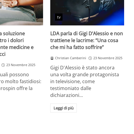
tv
a soluzione
LDA parla di Gigi D’Alessio e non
tro i dolori
trattiene le lacrime: “Una cosa
ente medicine e
che mi ha fatto soffrire”
cci
Christian Camberini
23 Novembre 2025
23 Novembre 2025
Gigi D'Alessio è stato ancora
ruali possono
una volta grande protagonista
o molto fastidiosi:
in televisione, come
ospin offre la
testimoniato dalle
dichiarazioni…
Leggi di più