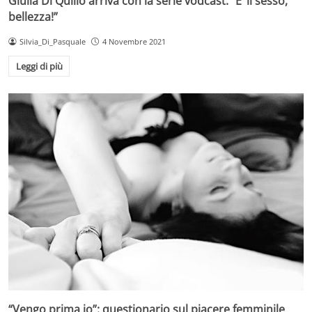
Giulia Di Quilio arriva con la serie vodcast: “E’ il sesso,
bellezza!”
Silvia_Di_Pasquale
4 Novembre 2021
Leggi di più
“Vengo prima io”: questionario sul piacere femminile