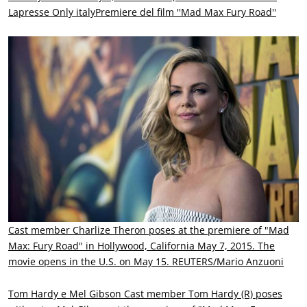
Lapresse Only italyPremiere del film ''Mad Max Fury Road''
Cast member Charlize Theron poses at the premiere of "Mad
Max: Fury Road" in Hollywood, California May 7, 2015. The
movie opens in the U.S. on May 15. REUTERS/Mario Anzuoni
Tom Hardy e Mel Gibson
Cast member Tom Hardy (R) poses