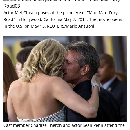
Actor Mel Gibson poses at the premiere of "Mad Max: Fury
Road" in Hollywood, California May 7, 2015. The movie opens
in the U.S. on May 15. REUTERS/Mario Anzuoni
Cast member Charlize Theron and actor Sean Penn attend the