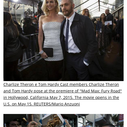
Charlize Theron e Tom Hardy
Cast members Charlize Theron
and Tom Hardy pose at the premiere of "Mad Max: Fury Road"
in Hollywood, California May 7, 2015. The movie opens in the
U.S. on May 15. REUTERS/Mario Anzuoni