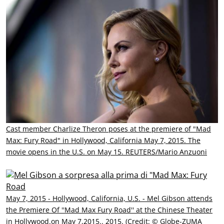
Cast member Charlize Theron poses at the premiere of "Mad
Max: Fury Road" in Hollywood, California May 7, 2015. The
movie opens in the U.S. on May 15. REUTERS/Mario Anzuoni
May 7, 2015 - Hollywood, California, U.S. - Mel Gibson attends
the Premiere Of ''Mad Max Fury Road'' at the Chinese Theater
in Hollywood.on May 7,2015.. 2015. (Credit: © Globe-ZUMA