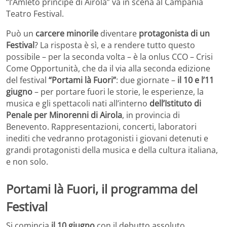
“l’Amleto principe di Airola” va in scena al Campania
Teatro Festival.
Può un
carcere minorile
diventare
protagonista di un
Festival
? La risposta è sì, e a rendere tutto questo
possibile – per la seconda volta – è la onlus CCO – Crisi
Come Opportunità, che da il via alla seconda edizione
del festival
“Portami là Fuori”
: due giornate –
il 10 e l’11
giugno
– per portare fuori le storie, le esperienze, la
musica e gli spettacoli nati all’interno
dell’Istituto di
Penale per Minorenni di Airola
, in provincia di
Benevento. Rappresentazioni, concerti, laboratori
inediti che vedranno protagonisti i giovani detenuti e
grandi protagonisti della musica e della cultura italiana,
e non solo.
Portami là Fuori, il programma del
Festival
Si comincia
il 10 giugno
con il debutto assoluto