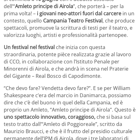
dell’“
Amleto principe di Airola
”, che porterà – per la
prima volta! –
i giovani neo-attori fuori dal carcere
in un
contesto, quello
Campania Teatro Festival
, che produce
spettacoli, promuove la scrittura di testi per il teatro, e
valorizza luoghi, artisti e professionalità partenopee.
Un festival nel festival
che inizia con questa
straordinaria, potente pièce realizzata grazie al lavoro
di CCO, in collaborazione con l’Istituto Penale per
Minorenni di Airola, e che andrà in scena nel Praterie
del Gigante – Real Bosco di Capodimonte.
“Che devo fare? Vendetta devo fare?”. E se per William
Shakespeare c’era del marcio in Danimarca, possiamo
dire che c‘è del buono in quel della Campania, ed è
proprio un Amleto, “Amleto principe di Airola”. Questo è
uno spettacolo innovativo, coraggioso,
che si basa sul
testo tratto dall’“Amleto di Poggioreale”, scritto da
Maurizio Braucci, e che è il frutto del presidio culturale
permanente dell’IPM di Airola, dove i tre laboratori di