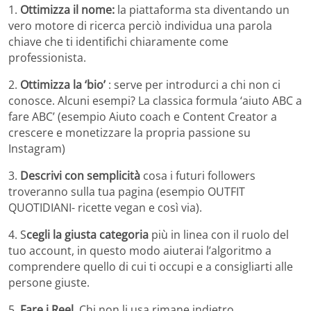
1.
Ottimizza il nome:
la piattaforma sta diventando un
vero motore di ricerca perciò individua una parola
chiave che ti identifichi chiaramente come
professionista.
2.
Ottimizza la ‘bio’
: serve per introdurci a chi non ci
conosce. Alcuni esempi? La classica formula ‘aiuto ABC a
fare ABC’ (esempio Aiuto coach e Content Creator a
crescere e monetizzare la propria passione su
Instagram)
3.
Descrivi con semplicità
cosa i futuri followers
troveranno sulla tua pagina (esempio OUTFIT
QUOTIDIANI- ricette vegan e così via).
4. S
cegli la giusta categoria
più in linea con il ruolo del
tuo account, in questo modo aiuterai l’algoritmo a
comprendere quello di cui ti occupi e a consigliarti alle
persone giuste.
5.
Fare i Reel.
Chi non li usa rimane indietro.