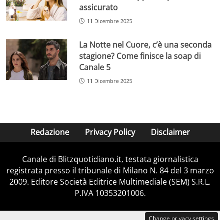
assicurato
11 Dicembre 2025
La Notte nel Cuore, c’è una seconda
stagione? Come finisce la soap di
Canale 5
11 Dicembre 2025
Redazione
Privacy Policy
Disclaimer
Canale di Blitzquotidiano.it, testata giornalistica
registrata presso il tribunale di Milano N. 84 del 3 marzo
2009. Editore Società Editrice Multimediale (SEM) S.R.L.
P.IVA 10353201006.
Change privacy settings