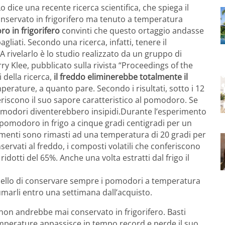
dice una recente ricerca scientifica, che spiega il
servato in frigorifero ma tenuto a temperatura
ro in frigorifero
convinti che questo ortaggio andasse
gliati. Secondo una ricerca, infatti, tenere il
A rivelarlo è lo studio realizzato da un gruppo di
rry Klee, pubblicato sulla rivista “Proceedings of the
 della ricerca,
il freddo eliminerebbe totalmente il
erature, a quanto pare. Secondo i risultati, sotto i 12
feriscono il suo sapore caratteristico al pomodoro. Se
 pomodori diventerebbero insipidi.Durante l’esperimento
i pomodoro in frigo a cinque gradi centigradi per un
 alimenti sono rimasti ad una temperatura di 20 gradi per
servati al freddo, i composti volatili che conferiscono
idotti del 65%. Anche una volta estratti dal frigo il
 è quello di conservare sempre i pomodori a temperatura
marli entro una settimana dall’acquisto.
non andrebbe mai conservato in frigorifero. Basti
emperature appassisce in tempo record e perde il suo