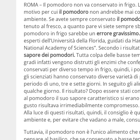
ROMA – Il pomodoro non va conservato in frigo. Lo 
motivo per cui
il pomodoro
non andrebbe mai con
ambiente. Se avete sempre conservato
il pomodo
tenuto al fresco, a quanto pare vi siete sempre sba
pomodoro in frigo sarebbe un
errore gravissimo.
esperti dell’Università della Florida, guidati da Ha
National Academy of Sciences”. Secondo i risultati
sapore dei pomodori.
Tutta colpa delle basse temp
gradi infatti vengono distrutti gli enzimi che con
conservati per diverso tempo in frigo, quindi, i
gli scienziati hanno conservato diverse varietà d
periodo di uno, tre e sette giorni. In seguito gli
qualche giorno. Il risultato? Dopo essere stati con
al pomodoro il suo sapore caratteristico si erano r
gusto risultava irrimediabilmente compromesso.
Alla luce di questi risultati, quindi, il consiglio
ambiente e, per evitare che vadano a male, consu
Tuttavia, il pomodoro non è l’unico alimento che 
pensare al basilico, che se conservato a basse t