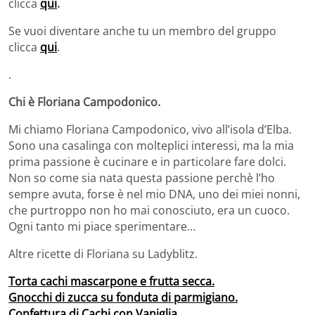
clicca
qui
.
Se vuoi diventare anche tu un membro del gruppo
clicca
qui
.
.
Chi è Floriana Campodonico.
Mi chiamo Floriana Campodonico, vivo all’isola d’Elba.
Sono una casalinga con molteplici interessi, ma la mia
prima passione è cucinare e in particolare fare dolci.
Non so come sia nata questa passione perchè l’ho
sempre avuta, forse è nel mio DNA, uno dei miei nonni,
che purtroppo non ho mai conosciuto, era un cuoco.
Ogni tanto mi piace sperimentare…
Altre ricette di Floriana su Ladyblitz.
Torta cachi mascarpone e frutta secca.
Gnocchi di zucca su fonduta di parmigiano.
Confettura di Cachi con Vaniglia.