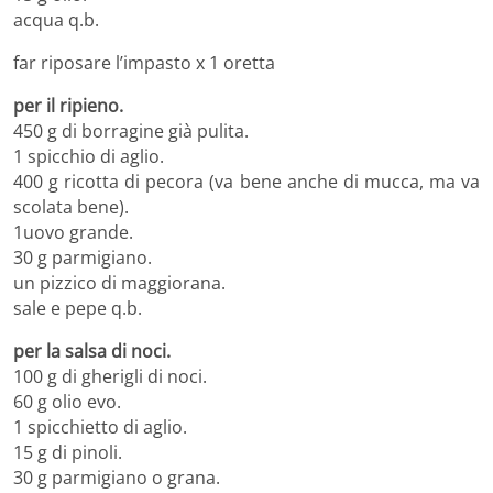
acqua q.b.
far riposare l’impasto x 1 oretta
per il ripieno.
450 g di borragine già pulita.
1 spicchio di aglio.
400 g ricotta di pecora (va bene anche di mucca, ma va
scolata bene).
1uovo grande.
30 g parmigiano.
un pizzico di maggiorana.
sale e pepe q.b.
per la salsa di noci.
100 g di gherigli di noci.
60 g olio evo.
1 spicchietto di aglio.
15 g di pinoli.
30 g parmigiano o grana.