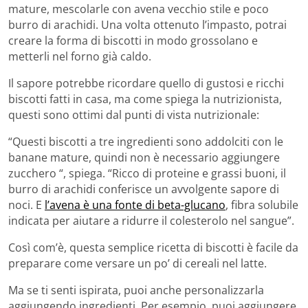
mature, mescolarle con avena vecchio stile e poco
burro di arachidi. Una volta ottenuto l’impasto, potrai
creare la forma di biscotti in modo grossolano e
metterli nel forno già caldo.
Il sapore potrebbe ricordare quello di gustosi e ricchi
biscotti fatti in casa, ma come spiega la nutrizionista,
questi sono ottimi dal punti di vista nutrizionale:
“Questi biscotti a tre ingredienti sono addolciti con le
banane mature, quindi non è necessario aggiungere
zucchero “, spiega. “Ricco di proteine ​​e grassi buoni, il
burro di arachidi conferisce un avvolgente sapore di
noci. E
l’avena è una fonte di beta-glucano
, fibra solubile
indicata per aiutare a ridurre il colesterolo nel sangue”.
Così com’è, questa semplice ricetta di biscotti è facile da
preparare come versare un po’ di cereali nel latte.
Ma se ti senti ispirata, puoi anche personalizzarla
aggiungendo ingredienti. Per esempio, puoi aggiungere