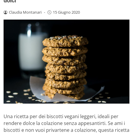
dolci
Claudia Montanari
-
15 Giugno 2020
Una ricetta per dei biscotti vegani leggeri, ideali per
rendere dolce la colazione senza appesantirti. Se ami i
biscotti e non vuoi privartene a colazione, questa ricetta