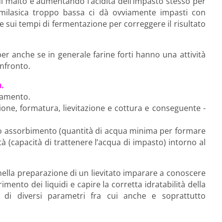
di malto e aumentando l’acidità dell’impasto stesso per
à amilasica troppo bassa ci dà ovviamente impasti con
e sui tempi di fermentazione per correggere il risultato
ber anche se in generale farine forti hanno una attività
onfronto.
.
tamento.
zione, formatura, lievitazione e cottura e conseguente -
anno assorbimento (quantità di acqua minima per formare
tà (capacità di trattenere l’acqua di impasto) intorno al
ella preparazione di un lievitato imparare a conoscere
imento dei liquidi e capire la corretta idratabilità della
e di diversi parametri fra cui anche e soprattutto