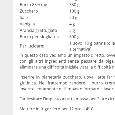
Burro 85% mg
350 g
Zucchero
100 g
Sale
20 g
Vaniglia
4 g
Arancia grattugiata
5 g
Burro per sfogliatura
600 g
1 uovo, 10 g panna (o la
Per lucidare:
alternativa)
In questo caso vediamo un impasto diretto, ovver
con gli altri ingredienti senza passare da biga
eliminare una difficoltà iniziale vista la difficoltà
Inserire in planetaria zucchero, uova, latte far
glutinica. Nel frattempo rendere il burro crem
Inserire lentamente nell’impasto formato e lavor
Far lievitare l’impasto a tutta massa per 2 ore cir
Mettere in frigorifero per 12 ore a 4° C.