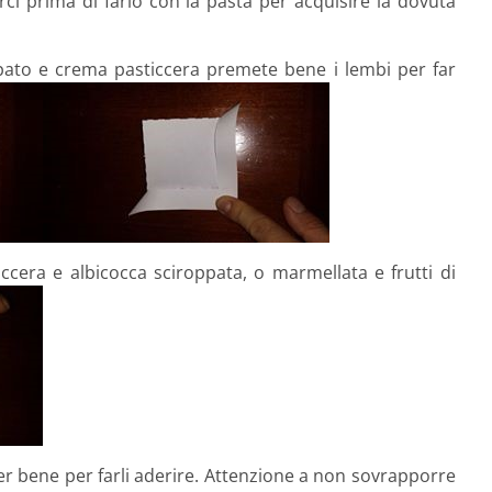
rci prima di farlo con la pasta per acquisire la dovuta
pato e crema pasticcera premete bene i lembi per far
ccera e albicocca sciroppata, o marmellata e frutti di
er bene per farli aderire. Attenzione a non sovrapporre