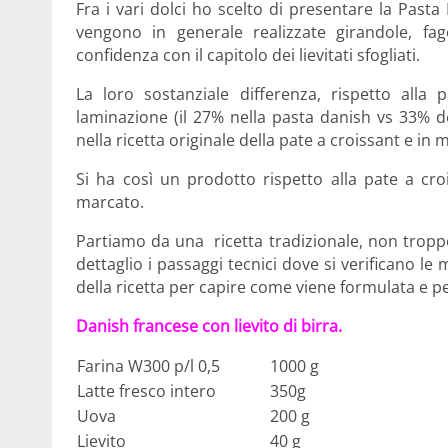
Fra i vari dolci ho scelto di presentare la Past
vengono in generale realizzate girandole, fag
confidenza con il capitolo dei lievitati sfogliati.
La loro sostanziale differenza, rispetto alla 
laminazione (il 27% nella pasta danish vs 33% de
nella ricetta originale della pate a croissant e in 
Si ha così un prodotto rispetto alla pate a c
marcato.
Partiamo da una ricetta tradizionale, non trop
dettaglio i passaggi tecnici dove si verificano le 
della ricetta per capire come viene formulata e pe
Danish francese con lievito di birra.
Farina W300 p/l 0,5
1000 g
Latte fresco intero
350g
Uova
200 g
Lievito
40 g