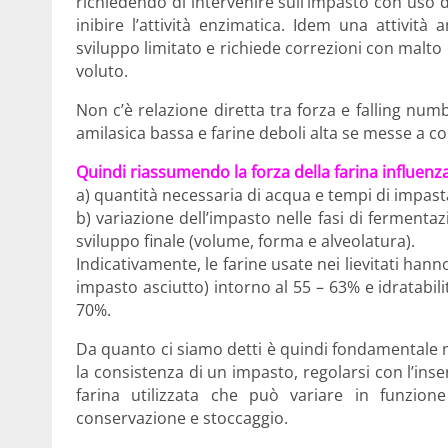
richiedendo di intervenire sull’impasto con uso 
inibire l’attività enzimatica. Idem una attivit
sviluppo limitato e richiede correzioni con malto 
voluto.
Non c’è relazione diretta tra forza e falling num
amilasica bassa e farine deboli alta se messe a c
Quindi riassumendo la forza della farina influenza
a) quantità necessaria di acqua e tempi di impas
b) variazione dell’impasto nelle fasi di fermenta
sviluppo finale (volume, forma e alveolatura).
Indicativamente, le farine usate nei lievitati h
impasto asciutto) intorno al 55 – 63% e idratabili
70%.
Da quanto ci siamo detti è quindi fondamentale n
la consistenza di un impasto, regolarsi con l’inser
farina utilizzata che può variare in funzion
conservazione e stoccaggio.