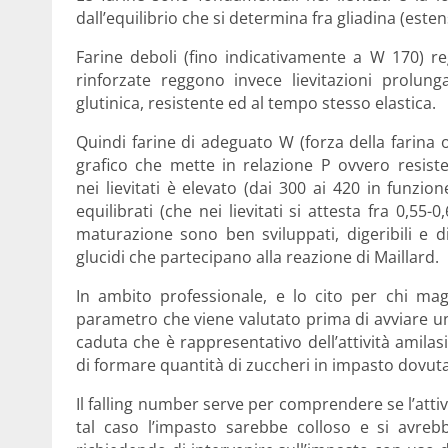
dall’equilibrio che si determina fra gliadina (estens
Farine deboli (fino indicativamente a W 170) reg
rinforzate reggono invece lievitazioni prolung
glutinica, resistente ed al tempo stesso elastica.
Quindi farine di adeguato W (forza della farina 
grafico che mette in relazione P ovvero resiste
nei lievitati è elevato (dai 300 ai 420 in funzion
equilibrati (che nei lievitati si attesta fra 0,55
maturazione sono ben sviluppati, digeribili e d
glucidi che partecipano alla reazione di Maillard.
In ambito professionale, e lo cito per chi mag
parametro che viene valutato prima di avviare un 
caduta che è rappresentativo dell’attività amilas
di formare quantità di zuccheri in impasto dovuta 
Il falling number serve per comprendere se l’attiv
tal caso l’impasto sarebbe colloso e si avreb