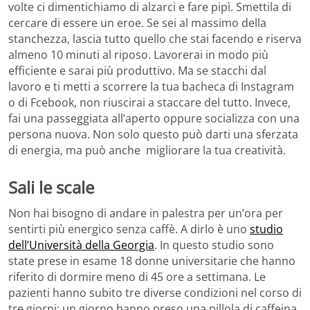
volte ci dimentichiamo di alzarci e fare pipì. Smettila di
cercare di essere un eroe. Se sei al massimo della
stanchezza, lascia tutto quello che stai facendo e riserva
almeno 10 minuti al riposo. Lavorerai in modo più
efficiente e sarai più produttivo. Ma se stacchi dal
lavoro e ti metti a scorrere la tua bacheca di Instagram
o di Fcebook, non riuscirai a staccare del tutto. Invece,
fai una passeggiata all’aperto oppure socializza con una
persona nuova. Non solo questo può darti una sferzata
di energia, ma può anche migliorare la tua creatività.
Sali le scale
Non hai bisogno di andare in palestra per un’ora per
sentirti più energico senza caffè. A dirlo è uno
studio
dell’Università della Georgia
. In questo studio sono
state prese in esame 18 donne universitarie che hanno
riferito di dormire meno di 45 ore a settimana. Le
pazienti hanno subito tre diverse condizioni nel corso di
tre giorni: un giorno hanno preso una pillola di caffeina