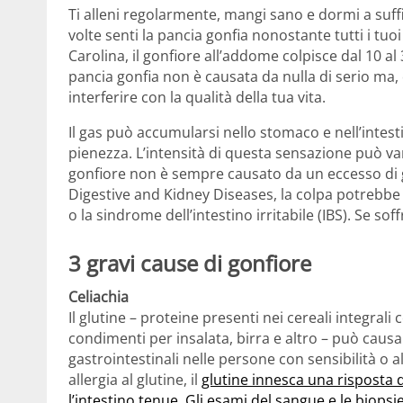
Ti alleni regolarmente, mangi sano e dormi a suffi
volte senti la pancia gonfia nonostante tutti i tuoi
Carolina, il gonfiore all’addome colpisce dal 10 al
pancia gonfia non è causata da nulla di serio ma
interferire con la qualità della tua vita.
Il gas può accumularsi nello stomaco e nell’intes
pienezza. L’intensità di questa sensazione può var
gonfiore non è sempre causato da un eccesso di g
Digestive and Kidney Diseases, la colpa potrebbe e
o la sindrome dell’intestino irritabile (IBS). Se sof
3 gravi cause di gonfiore
Celiachia
Il glutine – proteine ​​presenti nei cereali integra
condimenti per insalata, birra e altro – può causa
gastrointestinali nelle persone con sensibilità o a
allergia al glutine, il
glutine innesca una risposta
l’intestino tenue
.
Gli esami del sangue e le biopsie