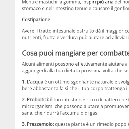
Mentre mastichi la gomma,
inspiri più aria
del nor
stomaco e nell’intestino tenue e causare il gonfior
Costipazione
Avere il tratto intestinale ostruito dà il maggior c
nutrienti, frutta e verdura può aiutare ad alleviar
Cosa puoi mangiare per combatter
Alcuni alimenti possono effettivamente aiutare a 
aggiungerli alla tua dieta la prossima volta che se
1. L’acqua
è un ottimo sgonfiante naturale e svolg
bere abbastanza fa sì che il tuo corpo trattenga i
2. Probiotici: il
tuo intestino è ricco di batteri che t
microrganismi che possono aiutare a promuovere 
sana, che ridurrà l’accumulo di gas.
3. Prezzemolo:
questa pianta è un rimedio popolar