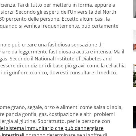
cienza. Fai di tutto per metterti in forma, eppure a
 sforzi. Secondo gli esperti dell’Università del North
 30 percento delle persone. Eccetto alcuni casi, la
, quando si verifica frequentemente, può certamente
tino e può creare una fastidiosa sensazione di
iare da leggermente fastidiosa a acuta e intensa. Ma il
as. Secondo il National Institute of Diabetes and
ssere di condizioni di base più gravi, come la celiachia
fri di gonfiore cronico, dovresti consultare il medico.
li come grano, segale, orzo e alimenti come salsa di soia,
re pancia gonfia, gas, costipazione e altri problemi
llergia al glutine. Soprattutto, per le persone con
 del sistema immunitario che può danneggiare
 intestinali
possono determinare se si soffre di