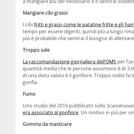
a mangiare più del necessario e ti sentirai soddis
Mangiare cibi grassi
I cibi
fritti e grassi come le patatine fritte e gli 
tempo per essere digeriti, quindi più a lungo rim
più è probabile che sentirai il bisogno di allentare
Troppo sale
La raccomandazione giornaliera dell’OMS
per l’as
quantità media che le persone assumono è di 3.000
di una dieta salata è il gonfiore. Troppo sodio fa 
gonfia.
Fumo
Uno studio del 2016 pubblicato sullo
Scandinavia
era associato al gonfiore
. Un motivo in più per s
Gomma da masticare