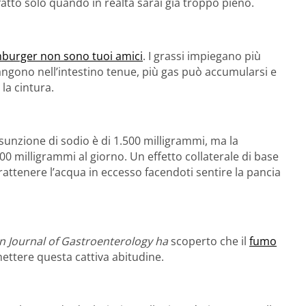
fatto solo quando in realtà sarai già troppo pieno.
hamburger non sono tuoi amici
. I grassi impiegano più
angono nell’intestino tenue, più gas può accumularsi e
 la cintura.
sunzione di sodio è di 1.500 milligrammi, ma la
 milligrammi al giorno. Un effetto collaterale di base
trattenere l’acqua in eccesso facendoti sentire la pancia
n Journal of Gastroenterology ha
scoperto che il
fumo
mettere questa cattiva abitudine.