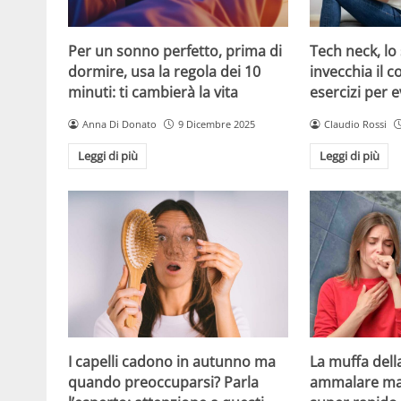
Per un sonno perfetto, prima di
Tech neck, l
dormire, usa la regola dei 10
invecchia il co
minuti: ti cambierà la vita
esercizi per e
Anna Di Donato
9 Dicembre 2025
Claudio Rossi
Leggi di più
Leggi di più
I capelli cadono in autunno ma
La muffa dell
quando preoccuparsi? Parla
ammalare ma r