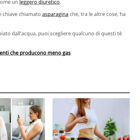
 come un
leggero diuretico
.
e chiave chiamato
asparagina
che, tra le altre cose, ha
iato dall’acqua, puoi scegliere qualcuno di questi tè
imenti che producono meno gas