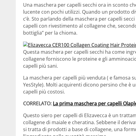
Una maschera per capelli secchi ora in sconto ch
lucente con pochi utilizzi. Quando un prodotto di
c’è. Sto parlando della maschera per capelli secci
capelli con rivestimento al collagene che, secondo
bottiglia” per la chioma.
Questa maschera per capelli secchi ha come ingredi
collagene forniscono le proteine ​​e gli amminoaci
capelli più sani.
La maschera per capelli più venduta ( e famosa su
YesStyle). Molti acquirenti dicono persino che è u
capelli più costosi.
CORRELATO:
La prima maschera per capelli Olaplex
Questo siero per capelli di Elizavecca è un tratt
collagene di maiale e cheratina. Sebbene il deri
si tratta di prodotti a base di collagene, una for