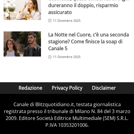
dureranno il doppio, risparmio
assicurato
11 Dicembre 2025
La Notte nel Cuore, c’è una seconda
stagione? Come finisce la soap di
Canale 5
11 Dicembre 2025
Redazione
Privacy Policy
Disclaimer
Canale di Blitzquotidiano.it, testata giornalistica
registrata presso il tribunale di Milano N. 84 del 3 marzo
2009. Editore Società Editrice Multimediale (SEM) S.R.L.
P.IVA 10353201006.