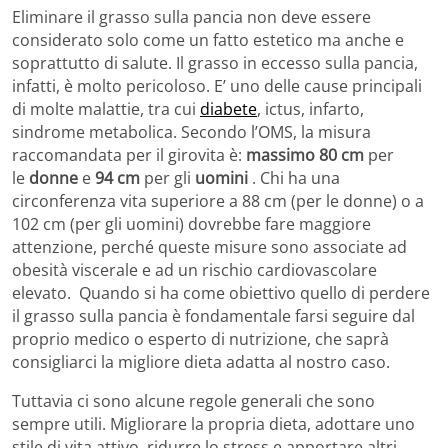
Eliminare il grasso sulla pancia non deve essere
considerato solo come un fatto estetico ma anche e
soprattutto di salute. Il grasso in eccesso sulla pancia,
infatti, è molto pericoloso. E’ uno delle cause principali
di molte malattie, tra cui
diabete
, ictus, infarto,
sindrome metabolica. Secondo l’OMS, la misura
raccomandata per il girovita è:
massimo 80 cm
per
le
donne
e
94 cm
per gli
uomini
. Chi ha una
circonferenza vita superiore a 88 cm (per le donne) o a
102 cm (per gli uomini) dovrebbe fare maggiore
attenzione, perché queste misure sono associate ad
obesità viscerale e ad un rischio cardiovascolare
elevato. Quando si ha come obiettivo quello di perdere
il grasso sulla pancia è fondamentale farsi seguire dal
proprio medico o esperto di nutrizione, che saprà
consigliarci la migliore dieta adatta al nostro caso.
Tuttavia ci sono alcune regole generali che sono
sempre utili. Migliorare la propria dieta, adottare uno
stile di vita attivo, ridurre lo stress e apportare altri