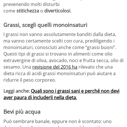
prevenendo molti disturbi
come
stitichezza
o
diverticolosi
.
Grassi, scegli quelli monoinsaturi
I grassi non vanno assolutamente banditi dalla dieta,
ma vanno certamente scelti con cura, prediligendo i
monoinsaturi, conosciuti anche come “grassi buoni”.
Questi tipi di grassi si trovano in alimenti come olio
extravergine di oliva, avocado, noci e frutta secca, olio di
sesamo. Una
revisione del 2016 ha
rilevato che una
dieta ricca di acidi grassi monoinsaturi può aiutare a
ridurre il peso corporeo.
Leggi anche:
Quali sono i grassi sani e perché non devi
aver paura di includerli nella dieta
.
Bevi più acqua
Può sembrare banale, eppure non è scontato: uno