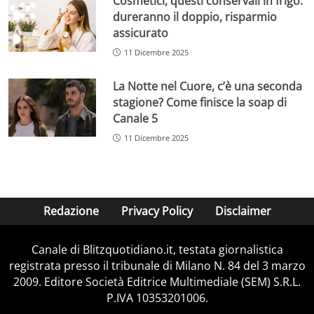
Cosmetici, questi conservali in frigo:
dureranno il doppio, risparmio
assicurato
11 Dicembre 2025
La Notte nel Cuore, c’è una seconda
stagione? Come finisce la soap di
Canale 5
11 Dicembre 2025
Redazione
Privacy Policy
Disclaimer
Canale di Blitzquotidiano.it, testata giornalistica
registrata presso il tribunale di Milano N. 84 del 3 marzo
2009. Editore Società Editrice Multimediale (SEM) S.R.L.
P.IVA 10353201006.