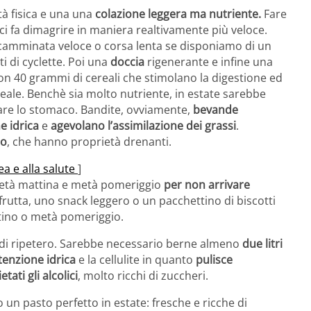
tà fisica e una una
colazione leggera ma nutriente.
Fare
o ci fa dimagrire in maniera realtivamente più veloce.
 camminata veloce o corsa lenta se disponiamo di un
i di cyclette. Poi una
doccia
rigenerante e infine una
n 40 grammi di cereali che stimolano la digestione ed
deale. Benchè sia molto nutriente, in estate sarebbe
iare lo stomaco. Bandite, ovviamente,
bevande
e idrica
e
agevolano l’assimilazione dei grassi
.
mo
, che hanno proprietà drenanti.
nea e alla salute
]
 metà mattina e metà pomeriggio
per non arrivare
rutta, uno snack leggero o un pacchettino di biscotti
ttino o metà pomeriggio.
i di ripetero. Sarebbe necessario berne almeno
due litri
itenzione idrica
e la cellulite in quanto
pulisce
ietati gli alcolici
, molto ricchi di zuccheri.
 un pasto perfetto in estate: fresche e ricche di