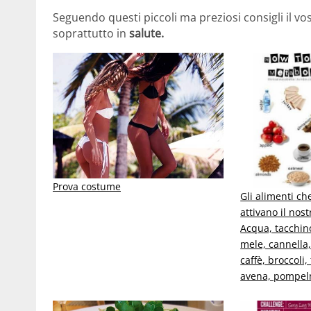
Seguendo questi piccoli ma preziosi consigli il vos
soprattutto in
salute.
Prova costume
Gli alimenti che
attivano il nos
Acqua, tacchino
mele, cannella, 
caffè, broccoli
avena, pompel