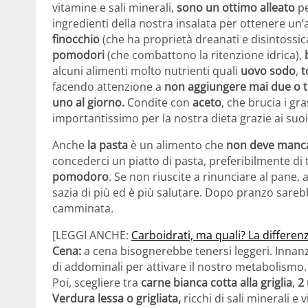
vitamine e sali minerali,
sono un ottimo alleato
pe
ingredienti della nostra insalata per ottenere un’
finocchio
(che ha proprietà dreanati e disintossic
pomodori
(che combattono la ritenzione idrica),
alcuni alimenti molto nutrienti quali
uovo sodo
,
t
facendo attenzione a
non aggiungere mai due o tre
uno al giorno.
Condite con
aceto
, che brucia i gra
importantissimo per la nostra dieta grazie ai suoi e
Anche
la pasta
è un alimento che
non deve manc
concederci un piatto di pasta, preferibilmente di 
pomodoro
. Se non riuscite a rinunciare al pane,
sazia di più ed è più salutare. Dopo pranzo sare
camminata.
[LEGGI ANCHE:
Carboidrati, ma quali? La differen
Cena:
a cena bisognerebbe tenersi leggeri. Innan
di addominali per attivare il nostro metabolismo.
Poi, scegliere tra
carne bianca cotta alla griglia
,
2
Verdura lessa o grigliata,
ricchi di sali minerali e 