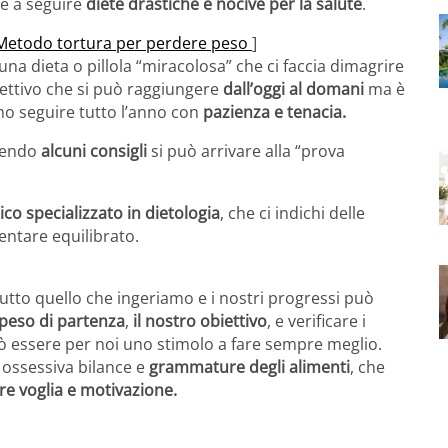
e a seguire
diete drastiche e nocive per la salute
.
a. Metodo tortura per perdere peso
]
una dieta o pillola “miracolosa” che ci faccia dimagrire
ettivo che si può raggiungere
dall’oggi al domani
ma è
 seguire tutto l’anno con
pazienza e tenacia.
uendo
alcuni consigli
si può arrivare alla “prova
co specializzato in dietologia
, che ci indichi delle
ntare equilibrato.
tto quello che ingeriamo e i nostri progressi può
 peso di partenza
,
il nostro obiettivo
, e verificare i
ò essere per noi uno stimolo a fare sempre meglio.
 ossessiva bilance e
grammature degli alimenti
, che
re voglia e motivazione.