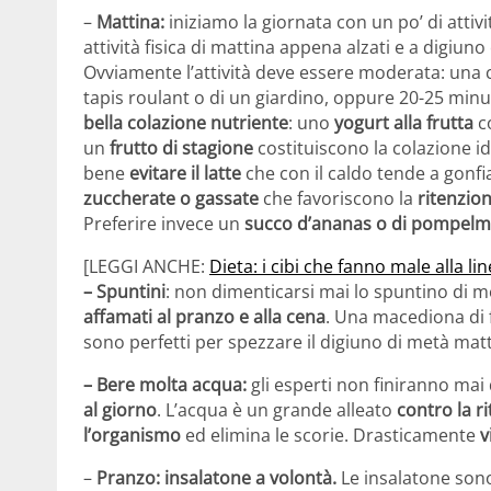
–
Mattina:
iniziamo la giornata con un po’ di attivi
attività fisica di mattina appena alzati e a digiun
Ovviamente l’attività deve essere moderata: una
tapis roulant o di un giardino, oppure 20-25 minut
bella colazione nutriente
: uno
yogurt alla frutta
co
un
frutto di stagione
costituiscono la colazione i
bene
evitare il latte
che con il caldo tende a gonf
zuccherate o gassate
che favoriscono la
ritenzion
Preferire invece un
succo d’ananas o di pompel
[LEGGI ANCHE:
Dieta: i cibi che fanno male alla li
– Spuntini
: non dimenticarsi mai lo spuntino di
affamati al pranzo e alla cena
. Una macediona di f
sono perfetti per spezzare il digiuno di metà ma
– Bere molta acqua:
gli esperti non finiranno ma
al giorno
. L’acqua è un grande alleato
contro la r
l’organismo
ed elimina le scorie. Drasticamente
v
–
Pranzo: insalatone a volontà.
Le insalatone sono