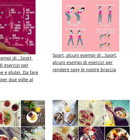
Sport, alcuni esempi di...
Sport,
sempi di...
Sport,
alcuni esempi di esercizi per
i esercizi per
rendere sexy le nostre braccia
e e glutei. Da fare
per due volte al