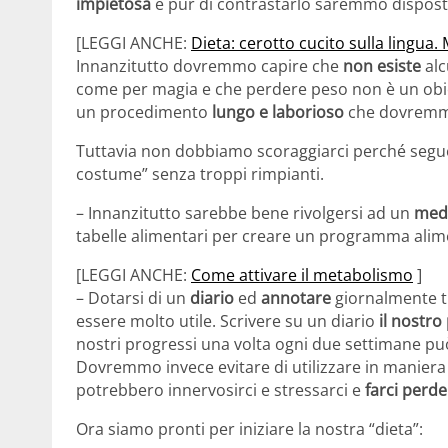
impietosa
e pur di contrastarlo saremmo dispost
[LEGGI ANCHE:
Dieta: cerotto cucito sulla lingu
Innanzitutto dovremmo capire che
non esiste
alc
come per magia e che perdere peso non è un obi
un procedimento
lungo e laborioso
che dovremmo
Tuttavia non dobbiamo scoraggiarci perché seg
costume” senza troppi rimpianti.
– Innanzitutto sarebbe bene rivolgersi ad un
medi
tabelle alimentari per creare un programma alime
[LEGGI ANCHE:
Come attivare il metabolismo
]
– Dotarsi di un
diario
ed
annotare
giornalmente tu
essere molto utile. Scrivere su un diario
il nostro
nostri progressi una volta ogni due settimane pu
Dovremmo invece evitare di utilizzare in maniera
potrebbero innervosirci e stressarci e
farci perde
Ora siamo pronti per iniziare la nostra “dieta”: