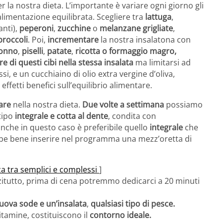
r la nostra dieta. L’importante è variare ogni giorno gli
alimentazione equilibrata. Scegliere tra
lattuga
,
anti),
peperoni
,
zucchine
o
melanzane
grigliate
,
broccoli
. Poi,
incrementare
la nostra insalatona con
onno
,
piselli
,
patate
,
ricotta o formaggio magro,
 di questi cibi nella stessa insalata
ma limitarsi ad
ssi, e un cucchiaino di olio extra vergine d’oliva,
ffetti benefici sull’equilibrio alimentare.
are
nella nostra dieta.
Due volte a settimana
possiamo
tipo
integrale e cotta al dente
, condita con
 anche in questo caso è preferibile quello
integrale
che
bbe bene inserire nel programma una mezz’oretta di
za tra semplici e complessi
]
zitutto, prima di cena potremmo dedicarci a 20 minuti
 uova sode e un’insalata
,
qualsiasi tipo di pesce.
vitamine, costituiscono il
contorno ideale.