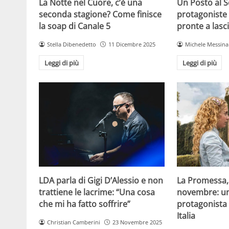
La Notte nel Cuore, c’è una
Un Posto al 
seconda stagione? Come finisce
protagoniste
la soap di Canale 5
pronte a lasc
Stella Dibenedetto
11 Dicembre 2025
Michele Messina
Leggi di più
Leggi di più
LDA parla di Gigi D’Alessio e non
La Promessa, 
trattiene le lacrime: “Una cosa
novembre: un
che mi ha fatto soffrire”
protagonista s
Italia
Christian Camberini
23 Novembre 2025