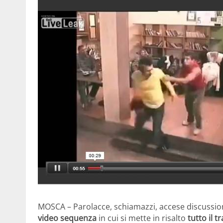
MOSCA – Parolacce, schiamazzi, accese discussion
video sequenza
in cui si mette in risalto
tutto il t