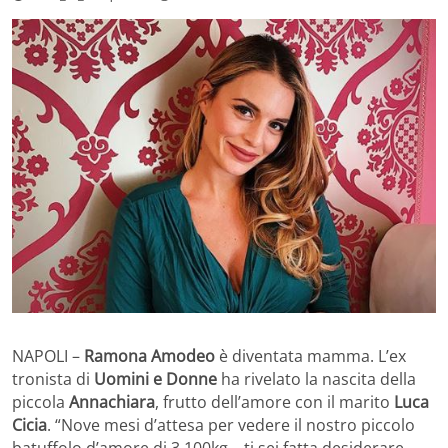
NAPOLI –
Ramona Amodeo
è diventata mamma. L’ex
tronista di
Uomini e Donne
ha rivelato la nascita della
piccola
Annachiara
, frutto dell’amore con il marito
Luca
Cicia
. “Nove mesi d’attesa per vedere il nostro piccolo
batuffolo d’amore di 3.100kg….ti sei fatta desiderare