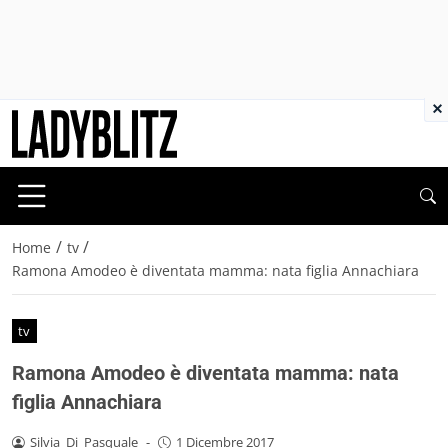
×
/
/
Home
tv
Ramona Amodeo è diventata mamma: nata figlia Annachiara
tv
Ramona Amodeo è diventata mamma: nata
figlia Annachiara
Silvia_Di_Pasquale
-
1 Dicembre 2017