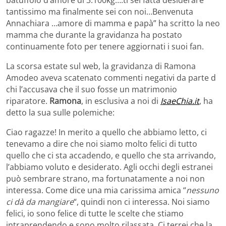
tantissimo ma finalmente sei con noi…Benvenuta
Annachiara …amore di mamma e papà” ha scritto la neo
mamma che durante la gravidanza ha postato
continuamente foto per tenere aggiornati i suoi fan.
La scorsa estate sul web, la gravidanza di Ramona
Amodeo aveva scatenato commenti negativi da parte d
chi l’accusava che il suo fosse un matrimonio
riparatore.
Ramona
, in esclusiva a noi di
IsaeChia.it
, ha
detto la sua sulle polemiche:
Ciao ragazze! In merito a quello che abbiamo letto, ci
tenevamo a dire che noi siamo molto felici di tutto
quello che ci sta accadendo, e quello che sta arrivando,
l’abbiamo voluto e desiderato. Agli occhi degli estranei
può sembrare strano, ma fortunatamente a noi non
interessa. Come dice una mia carissima amica “
nessuno
ci dà da mangiare
“, quindi non ci interessa. Noi siamo
felici, io sono felice di tutte le scelte che stiamo
intraprendendo e sono molto rilassata. Ci terrei che la