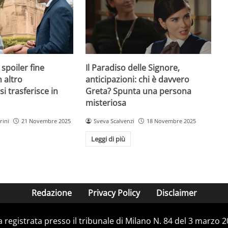
spoiler fine
Il Paradiso delle Signore,
 altro
anticipazioni: chi è davvero
i trasferisce in
Greta? Spunta una persona
misteriosa
rini
21 Novembre 2025
Sveva Scalvenzi
18 Novembre 2025
Leggi di più
Redazione
Privacy Policy
Disclaimer
ca registrata presso il tribunale di Milano N. 84 del 3 marzo