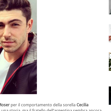
Moser
per il comportamento della sorella
Cecilia
to una storia, ma il fratello dell’argentina sembra ancora