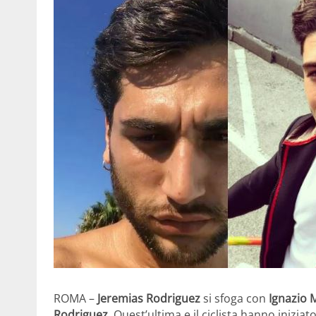
ROMA –
Jeremias Rodriguez
si sfoga con
Ignazio 
Rodriguez
. Quest’ultima e il ciclista hanno inizia