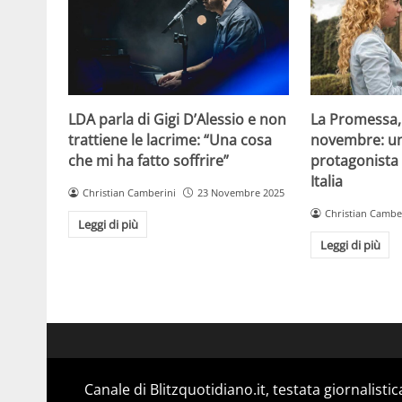
LDA parla di Gigi D’Alessio e non
La Promessa, 
trattiene le lacrime: “Una cosa
novembre: un
che mi ha fatto soffrire”
protagonista s
Italia
Christian Camberini
23 Novembre 2025
Christian Cambe
Leggi di più
Leggi di più
Canale di Blitzquotidiano.it, testata giornalisti