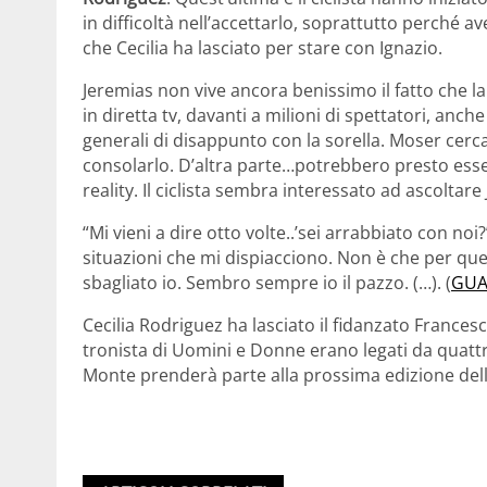
in difficoltà nell’accettarlo, soprattutto perché
che Cecilia ha lasciato per stare con Ignazio.
Jeremias non vive ancora benissimo il fatto che la so
in diretta tv, davanti a milioni di spettatori, anc
generali di disappunto con la sorella. Moser cerca
consolarlo. D’altra parte…potrebbero presto esser
reality. Il ciclista sembra interessato ad ascoltare
“Mi vieni a dire otto volte..’sei arrabbiato con no
situazioni che mi dispiacciono. Non è che per qu
sbagliato io. Sembro sempre io il pazzo. (…). (
GUA
Cecilia Rodriguez ha lasciato il fidanzato Francesc
tronista di Uomini e Donne erano legati da quattr
Monte prenderà parte alla prossima edizione dell’