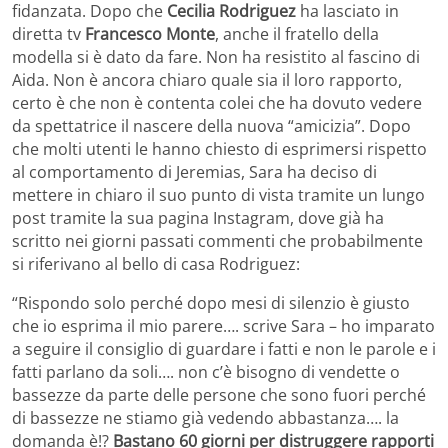
fidanzata. Dopo che
Cecilia Rodriguez
ha lasciato in
diretta tv
Francesco Monte
, anche il fratello della
modella si è dato da fare. Non ha resistito al fascino di
Aida. Non è ancora chiaro quale sia il loro rapporto,
certo è che non è contenta colei che ha dovuto vedere
da spettatrice il nascere della nuova “amicizia”. Dopo
che molti utenti le hanno chiesto di esprimersi rispetto
al comportamento di Jeremias, Sara ha deciso di
mettere in chiaro il suo punto di vista tramite un lungo
post tramite la sua pagina Instagram, dove già ha
scritto nei giorni passati commenti che probabilmente
si riferivano al bello di casa Rodriguez:
“Rispondo solo perché dopo mesi di silenzio è giusto
che io esprima il mio parere…. scrive Sara – ho imparato
a seguire il consiglio di guardare i fatti e non le parole e i
fatti parlano da soli…. non c’è bisogno di vendette o
bassezze da parte delle persone che sono fuori perché
di bassezze ne stiamo già vedendo abbastanza…. la
domanda è!?
Bastano 60 giorni per distruggere rapporti