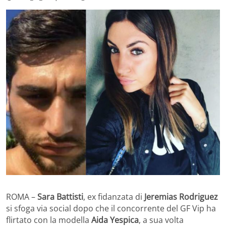
ROMA –
Sara Battisti
, ex fidanzata di
Jeremias Rodriguez
si sfoga via social dopo che il concorrente del GF Vip ha
flirtato con la modella
Aida Yespica
, a sua volta