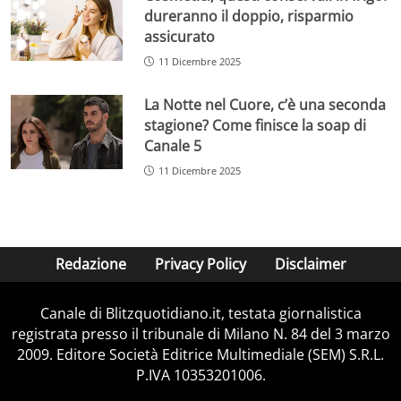
dureranno il doppio, risparmio
assicurato
11 Dicembre 2025
La Notte nel Cuore, c’è una seconda
stagione? Come finisce la soap di
Canale 5
11 Dicembre 2025
Redazione
Privacy Policy
Disclaimer
Canale di Blitzquotidiano.it, testata giornalistica
registrata presso il tribunale di Milano N. 84 del 3 marzo
2009. Editore Società Editrice Multimediale (SEM) S.R.L.
P.IVA 10353201006.