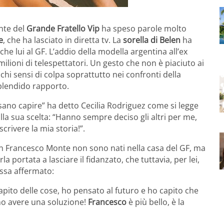
nte del
Grande Fratello Vip
ha speso parole molto
e
, che ha lasciato in diretta tv. La
sorella di Belen
ha
nche lui al GF. L’addio della modella argentina all’ex
lioni di telespettatori. Un gesto che non è piaciuto ai
chi sensi di colpa soprattutto nei confronti della
plendido rapporto.
sano capire” ha detto Cecilia Rodriguez come si legge
lla sua scelta: “Hanno sempre deciso gli altri per me,
rivere la mia storia!”.
con Francesco Monte non sono nati nella casa del GF, ma
 portata a lasciare il fidanzato, che tuttavia, per lei,
ssa affermato:
pito delle cose, ho pensato al futuro e ho capito che
o avere una soluzione!
Francesco
è più bello, è la