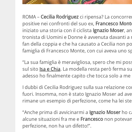
ROMA –
Cecilia Rodriguez
ci ripensa? La concorre
positive nei confronti del suo ex,
Francesco Mont
iniziato una storia con il ciclista
Ignazio Moser
, a
tronista di Uomini e Donne è avvenuta davanti a mi
fan della coppia e che ha causato a Cecilia non po
famiglia di Francesco Monte, con cui aveva uno s
“La sua famiglia è meravigliosa, spero che mi pos
sul sito
Isa e Chia
. La modella resta però ferma su
adesso ho finalmente capito che tocca solo a me sc
I dubbi di Cecilia Rodriguez sulla sua relazione 
fuori. Insomma, non è stato Ignazio Moser ad averla
rimane un esempio di perfezione, come ha lei ste
“Anche prima di avvicinarmi a
Ignazio Moser
ho ca
alcune situazioni fra me e
Francesco
non potevan
perfezione, non ha un difetto!”.