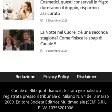
Cosmetici, questi conservali in frigo:
dureranno il doppio, risparmio
assicurato
11 Dicembre 2025
La Notte nel Cuore, c’è una seconda
stagione? Come finisce la soap di
Canale 5
11 Dicembre 2025
Redazione
Privacy Policy
Disclaimer
Canale di Blitzquotidiano.it, testata giornalistica
registrata presso il tribunale di Milano N. 84 del 3 marzo
2009. Editore Società Editrice Multimediale (SEM) S.R.L.
P.IVA 10353201006.