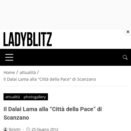
×
/
/
Home
attualità
Il Dalai Lama alla “Città della Pace” di Scanzano
attualità
photogallery
Il Dalai Lama alla “Città della Pace” di
Scanzano
lbriotti
-
25 Giugno 2012