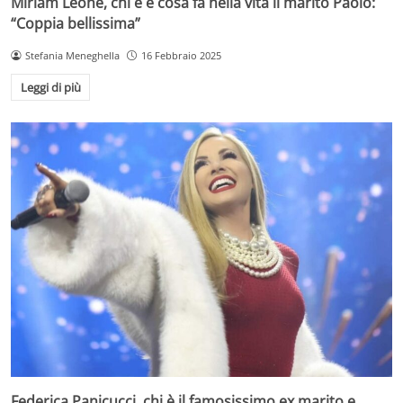
Miriam Leone, chi è e cosa fa nella vita il marito Paolo:
“Coppia bellissima”
Stefania Meneghella
16 Febbraio 2025
Leggi di più
Federica Panicucci, chi è il famosissimo ex marito e