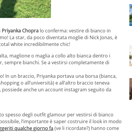
a
Priyanka Chopra
lo conferma: vestire di bianco in
mo! La star, da poco diventata moglie di Nick Jonas, è
total white incredibilmente chic!
alta, maglione o maglia a collo alto bianca dentro i
fur, sempre bianchi. Se a vestirsi completamente di
o! In un braccio, Priyanka portava una borsa (bianca,
hopping o all’università) e all’altro braccio teneva
se, possiede anche un account instagram seguito da
to spesso degli outfit glamour per vestirsi di bianco
ossibile, l’importante è saper costruire il look in modo
uggeriti qualche giorno fa
(ve li ricordate?) hanno come