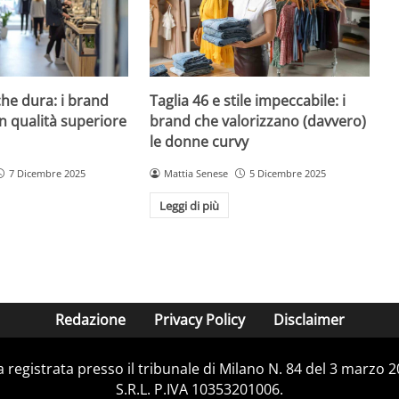
che dura: i brand
Taglia 46 e stile impeccabile: i
n qualità superiore
brand che valorizzano (davvero)
le donne curvy
7 Dicembre 2025
Mattia Senese
5 Dicembre 2025
Leggi di più
Redazione
Privacy Policy
Disclaimer
ca registrata presso il tribunale di Milano N. 84 del 3 marzo
S.R.L. P.IVA 10353201006.