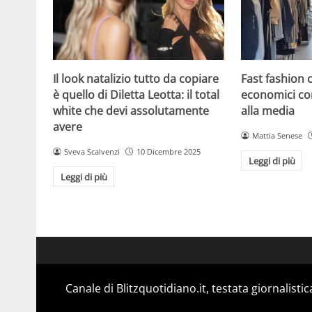
Il look natalizio tutto da copiare
Fast fashion 
è quello di Diletta Leotta: il total
economici co
white che devi assolutamente
alla media
avere
Mattia Senese
Sveva Scalvenzi
10 Dicembre 2025
Leggi di più
Leggi di più
Canale di Blitzquotidiano.it, testata giornalisti