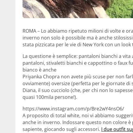
ROMA – Lo abbiamo ripetuto milioni di volte e or
inverno non solo è possibile ma è anche stilosissi
stata pizzicata per le vie di New York con un look 
La questione è semplice: pantaloni bianchi a vita 
pantaloni, stivaletti bianchi e cappottino o faux 
bianco è anche
Priyanka Chopra non avete più scuse per non farl
ovviamente) oversize (perfetta per le giornate di s
Diana, il suo cucciolo (che, per chi non lo sapes
quasi 100mila persone!).
https://www.instagram.com/p/Bre2wY4nsO6/
A proposito di total white, noi vi abbiamo suggeri
anche in inverno. Indossare questo non colore è p
sapiente, giocando sugli accessori.
I due outfit s