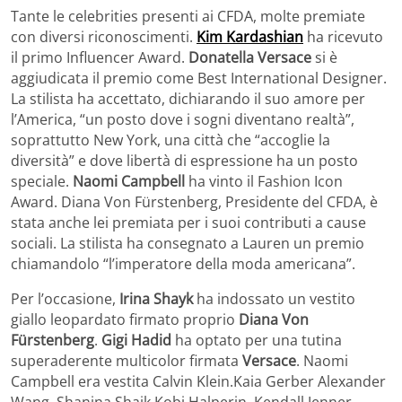
Tante le celebrities presenti ai CFDA, molte premiate
con diversi riconoscimenti.
Kim Kardashian
ha ricevuto
il primo Influencer Award.
Donatella Versace
si è
aggiudicata il premio come Best International Designer.
La stilista ha accettato, dichiarando il suo amore per
l’America, “un posto dove i sogni diventano realtà”,
soprattutto New York, una città che “accoglie la
diversità” e dove libertà di espressione ha un posto
speciale.
Naomi Campbell
ha vinto il Fashion Icon
Award. Diana Von Fürstenberg, Presidente del CFDA, è
stata anche lei premiata per i suoi contributi a cause
sociali. La stilista ha consegnato a Lauren un premio
chiamandolo “l’imperatore della moda americana”.
Per l’occasione,
Irina Shayk
ha indossato un vestito
giallo leopardato firmato proprio
Diana Von
Fürstenberg
.
Gigi Hadid
ha optato per una tutina
superaderente multicolor firmata
Versace
. Naomi
Campbell era vestita Calvin Klein.Kaia Gerber Alexander
Wang. Shanina Shaik Kobi Halperin. Kendall Jenner