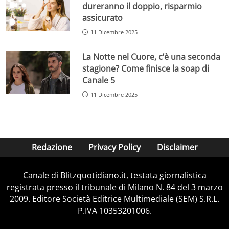
dureranno il doppio, risparmio
assicurato
11 Dicembre 2025
La Notte nel Cuore, c’è una seconda
stagione? Come finisce la soap di
Canale 5
11 Dicembre 2025
Redazione
Privacy Policy
Disclaimer
Canale di Blitzquotidiano.it, testata giornalistica
registrata presso il tribunale di Milano N. 84 del 3 marzo
2009. Editore Società Editrice Multimediale (SEM) S.R.L.
P.IVA 10353201006.