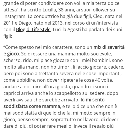
grande di poter condividere con voi la mia terza dolce
attesa”, ha scritto Lucilla, 38 anni, ai suoi follower su
Instagram. La conduttrice ha già due figli, Cleo, nata nel
2011 e Diego, nato nel 2013. nel corso di un’intervista
con il
Blog di Life Style
, Lucilla Agosti ha parlato dei suoi
figli:
“Come spesso nel mio carattere, sono un
mix di severità
e gioco
. So di essere una mamma molto socievole,
scherzo, rido, mi piace giocare con i miei bambini, sono
molto alla mano, non ho timori, li faccio giocare, cadere,
però poi sono altrettanto severa nelle cose importanti,
come ubbidire, non dover ripetere le cose 40 volte,
andare a dormire all’ora giusta, quando ci sono i
capricci arriva anche lo scappellotto sul sedere, dopo
averli avvisati che sarebbe arrivato.
Io mi sento
soddisfatta come mamma
, e te lo dice una che non è
mai soddisfatta di quello che fa, mi metto sempre in
gioco, penso sempre, soprattutto nel lavoro, di dover
dare di più, di poter fare meglio, invece il regalo più