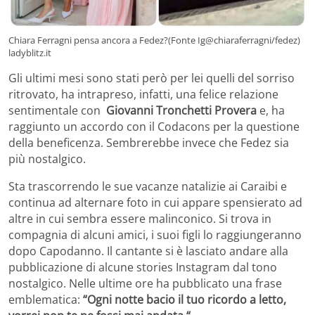
Chiara Ferragni pensa ancora a Fedez?(Fonte Ig@chiaraferragni/fedez)
ladyblitz.it
Gli ultimi mesi sono stati però per lei quelli del sorriso
ritrovato, ha intrapreso, infatti, una felice relazione
sentimentale con
Giovanni Tronchetti Provera
e, ha
raggiunto un accordo con il Codacons per la questione
della beneficenza. Sembrerebbe invece che Fedez sia
più nostalgico.
Sta trascorrendo le sue vacanze natalizie ai Caraibi e
continua ad alternare foto in cui appare spensierato ad
altre in cui sembra essere malinconico. Si trova in
compagnia di alcuni amici, i suoi figli lo raggiungeranno
dopo Capodanno. Il cantante si è lasciato andare alla
pubblicazione di alcune stories Instagram dal tono
nostalgico. Nelle ultime ore ha pubblicato una frase
emblematica:
“Ogni notte bacio il tuo ricordo a letto,