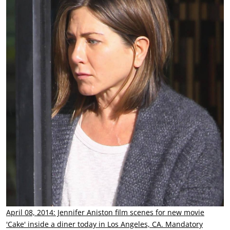
April 08, 2014: Jennifer Aniston film scenes for new movie
'Cake' inside a diner today in Los Angeles, CA. Mandatory