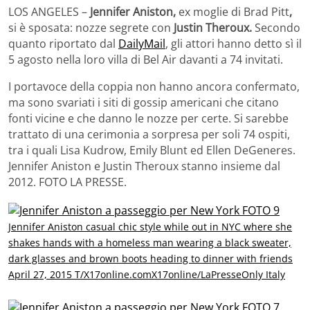
LOS ANGELES –
Jennifer Aniston,
ex moglie di Brad Pitt
,
si è sposata: nozze segrete con
Justin Theroux.
Secondo
quanto riportato dal
DailyMail
, gli attori hanno detto sì il
5 agosto nella loro villa di Bel Air davanti a 74 invitati.
I portavoce della coppia non hanno ancora confermato,
ma sono svariati i siti di gossip americani che citano
fonti vicine e che danno le nozze per certe. Si sarebbe
trattato di una cerimonia a sorpresa per soli 74 ospiti,
tra i quali Lisa Kudrow, Emily Blunt ed Ellen DeGeneres.
Jennifer Aniston e Justin Theroux stanno insieme dal
2012. FOTO LA PRESSE.
Jennifer Aniston casual chic style while out in NYC where she
shakes hands with a homeless man wearing a black sweater,
dark glasses and brown boots heading to dinner with friends
April 27, 2015 T/X17online.comX17online/LaPresseOnly Italy