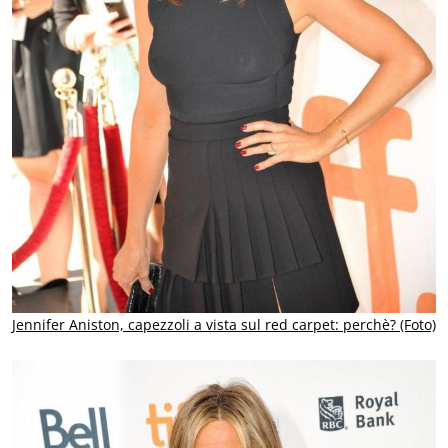
Jennifer Aniston, capezzoli a vista sul red carpet: perchè? (Foto)