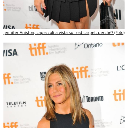
Jennifer Aniston, capezzoli a vista sul red carpet: perchè? (Foto)