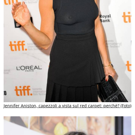
Jennifer Aniston, capezzoli a vista sul red carpet: perchè? (Foto)