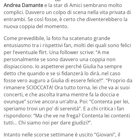
Andrea Damante
e la star di Amici sembrano molto
complici. Davvero un colpo di scena nella vita privata di
entrambi. Se così fosse, è certo che diventerebbero la
nuova coppia del momento.
Come prevedibile, la foto ha scatenato grande
entusiasmo tra i rispettivi fan, molti dei quali sono felici
per l’eventuale flirt. Una follower scrive: “A me
personalmente se sono davvero una coppia non
dispiacciono. Io aspetterei perché Giulia ha sempre
detto che quando e se si fidanzerà lo dirà..nel caso
fosse vero auguro a Giulia di essere felice!!”. “Proprio da
rimanere SCIOCCATA! Ora tutto torna, lei che va ai suoi
concerti, e che ascolta Irama mentre fa la doccia e
ovunque” scrive ancora un’altra. Poi: “Contenta per lei,
speriamo trovi un po’ di serenità”. E a chi critica i fan
rispondono: “Ma che ve ne frega? Contenta lei contenti
tutti… Chi siamo noi per dare giudizi?”.
Intanto nelle scorse settimane è uscito “Giovani”, il