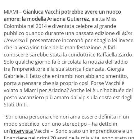
MIAMI –
Gianluca Vacchi potrebbe avere un nuoco
amore: la modella Ariadna Gutierrez
, eletta Miss
Colombia nel 2014 e diventata celebre al grande
pubblico quando durante una passata edizione di
Miss
Universo
il presentatore incoronò per sbaglio lei invece
che la vera vincitrice della manifestazione. A farli
conoscere sarebbe stata la conduttrice Raffaella Zardo.
Solo qualche giorno fa è circolata la notizia dell’addio
tra l’imprenditore e la sua storica fidanzata, Giorgia
Gabriele. Il fatto che entrambi non abbiano smentito,
porta a pensare che sia proprio così. Forse Vacchi è
volato a Miami per Ariadna? Anche lei è un’habituée del
posto vacanziero più amato dai vip sulla costa est degli
Stati Uniti.
“Sono una persona che non ama essere definita in un
modo specifico, con uno stereotipo – ha detto in
un’
intervista
Vacchi – Sono stato un imprenditore e un
finanziere nei primi 20 anni della mia vita, sono stato un