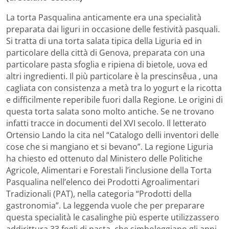
La torta Pasqualina anticamente era una specialità
preparata dai liguri in occasione delle festività pasquali.
Si tratta di una torta salata tipica della Liguria ed in
particolare della città di Genova, preparata con una
particolare pasta sfoglia e ripiena di bietole, uova ed
altri ingredienti. Il più particolare è la prescinsêua , una
cagliata con consistenza a metà tra lo yogurt e la ricotta
e difficilmente reperibile fuori dalla Regione. Le origini di
questa torta salata sono molto antiche. Se ne trovano
infatti tracce in documenti del XVI secolo. Il letterato
Ortensio Lando la cita nel “Catalogo delli inventori delle
cose che si mangiano et si bevano”. La regione Liguria
ha chiesto ed ottenuto dal Ministero delle Politiche
Agricole, Alimentari e Forestali l’inclusione della Torta
Pasqualina nell’elenco dei Prodotti Agroalimentari
Tradizionali (PAT), nella categoria “Prodotti della
gastronomia”. La leggenda vuole che per preparare
questa specialità le casalinghe più esperte utilizzassero
addirittura 33 fogli di pasta, che simboleggiano gli anni