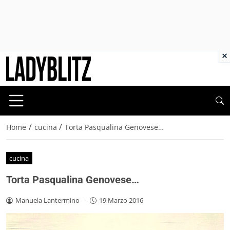
×
/
/
Home
cucina
Torta Pasqualina Genovese…
cucina
Torta Pasqualina Genovese…
Manuela Lantermino
-
19 Marzo 2016