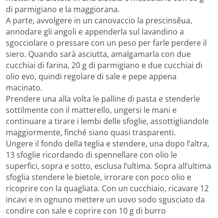
di parmigiano e la maggiorana.
A parte, avvolgere in un canovaccio la prescinsêua,
annodare gli angoli e appenderla sul lavandino a
sgocciolare o pressare con un peso per farle perdere il
siero. Quando sarà asciutta, amalgamarla con due
cucchiai di farina, 20 g di parmigiano e due cucchiai di
olio evo, quindi regolare di sale e pepe appena
macinato.
Prendere una alla volta le palline di pasta e stenderle
sottilmente con il matterello, ungersi le mani e
continuare a tirare i lembi delle sfoglie, assottigliandole
maggiormente, finché siano quasi trasparenti.
Ungere il fondo della teglia e stendere, una dopo l’altra,
13 sfoglie ricordando di spennellare con olio le
superfici, sopra e sotto, esclusa l’ultima. Sopra all’ultima
sfoglia stendere le bietole, irrorare con poco olio e
ricoprire con la quagliata. Con un cucchiaio, ricavare 12
incavi e in ognuno mettere un uovo sodo sgusciato da
condire con sale e coprire con 10 g di burro