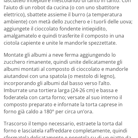
lasciatelo intiepidire mescolando di tanto in tanto. Con
l’aiuto di un robot da cucina (o con uno sbattitore
elettrico), sbattete assieme il burro (a temperatura
ambiente) con metà dello zucchero e i tuorli delle uova;
aggiungete il cioccolato fondente intiepidito,
amalgamatelo e quindi trasferite il composto in una
ciotola capiente e unite le mandorle spezzettate.
Montate gli albumi a neve ferma aggiungendo lo
zucchero rimanente, quindi unite delicatamente gli
albumi montati al composto di cioccolato e mandorle
aiutandovi con una spatola (o mestolo di legno),
incorporando gli albumi dal basso verso l’alto.
Imburrate una tortiera larga (24-26 cm) e bassa e
foderatela con carta forno; versate al suo interno il
composto preparato e infornate la torta caprese in
forno già caldo a 180° per circa un’ora.
Trascorso il tempo necessario, estraete la torta dal
forno e lasciatela raffreddare completamente, quindi
sformatela delicatamente e ponetela su di un piatto da