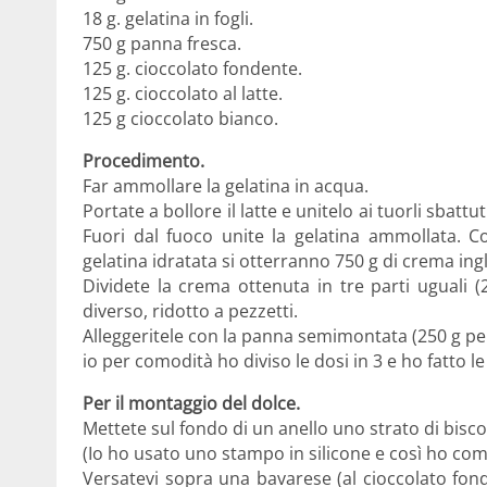
18 g. gelatina in fogli.
750 g panna fresca.
125 g. cioccolato fondente.
125 g. cioccolato al latte.
125 g cioccolato bianco.
Procedimento.
Far ammollare la gelatina in acqua.
Portate a bollore il latte e unitelo ai tuorli sbatt
Fuori dal fuoco unite la gelatina ammollata. Co
gelatina idratata si otterranno 750 g di crema ing
Dividete la crema ottenuta in tre parti uguali 
diverso, ridotto a pezzetti.
Alleggeritele con la panna semimontata (250 g per
io per comodità ho diviso le dosi in 3 e ho fatto l
Per il montaggio del dolce.
Mettete sul fondo di un anello uno strato di bisco
(Io ho usato uno stampo in silicone e così ho com
Versatevi sopra una bavarese (al cioccolato fond