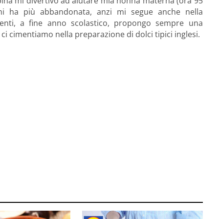
bina mi divertivo ad aiutare mia nonna materna (ora 95
mi ha più abbandonata, anzi mi segue anche nella
udenti, a fine anno scolastico, propongo sempre una
ci cimentiamo nella preparazione di dolci tipici inglesi.