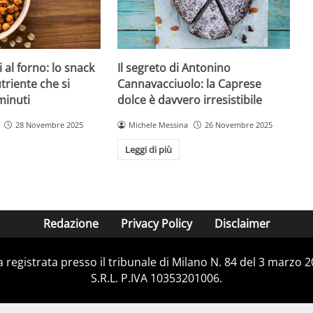
 al forno: lo snack
Il segreto di Antonino
triente che si
Cannavacciuolo: la Caprese
minuti
dolce è davvero irresistibile
28 Novembre 2025
Michele Messina
26 Novembre 2025
Leggi di più
Redazione
Privacy Policy
Disclaimer
ca registrata presso il tribunale di Milano N. 84 del 3 marzo
S.R.L. P.IVA 10353201006.