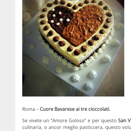
Roma –
Cuore Bavarese ai tre cioccolati.
Se vivete un “Amore Goloso” e per questo
San V
culinaria, o ancor meglio pasticcera, questo vo