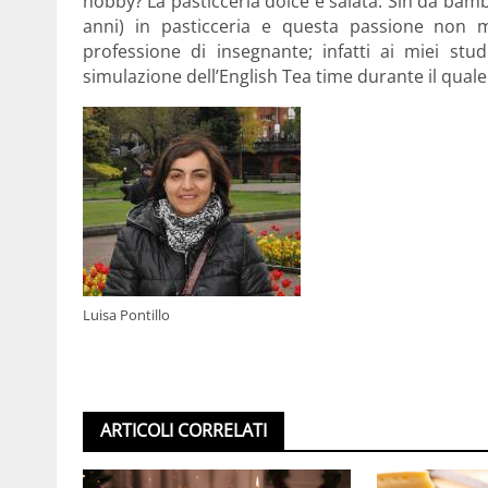
hobby? La pasticceria dolce e salata. Sin da bam
anni) in pasticceria e questa passione non 
professione di insegnante; infatti ai miei st
simulazione dell’English Tea time durante il quale 
Luisa Pontillo
ARTICOLI CORRELATI