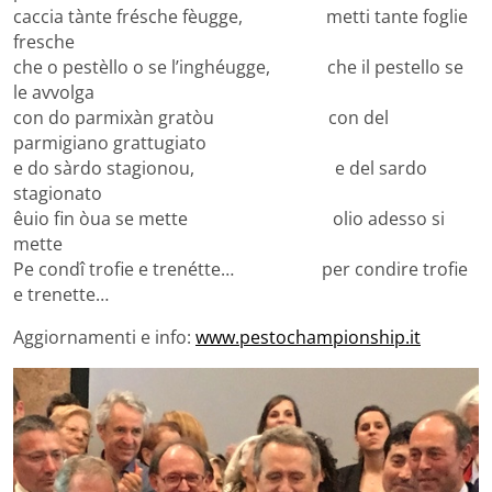
caccia tànte frésche fèugge, metti tante foglie
fresche
che o pestèllo o se l’inghéugge, che il pestello se
le avvolga
con do parmixàn gratòu con del
parmigiano grattugiato
e do sàrdo stagionou, e del sardo
stagionato
êuio fin òua se mette olio adesso si
mette
Pe condî trofie e trenétte… per condire trofie
e trenette…
Aggiornamenti e info:
www.pestochampionship.it