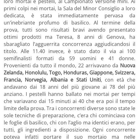
loro mortai e pestelli, al Campionato versione mini. Ai
primi colpi nei mortai, la Sala del Minor Consiglio a loro
dedicata, è stata immediatamente pervasa da
un’inebriante profumo di basilico. Al termine della
prova, tutti sono risultati bravi avendo presentato
ottimi prodotti ma Teresa, 8 anni di Genova, ha
sbaragliato l’agguerrita concorrenza aggiudicandosi il
titolo. Alle 11.40 invece, è stato dato il via ai 100
semifinalisti formati da 59 uomini e 41 donne.
Provenienti da tutto il mondo, 22 arrivavano da
Nuova
Zelanda, Honolulu, Togo, Honduras, Giappone, Svizzera,
Francia, Norvegia, Albania e Stati Uniti
, con età che
andavano dai 18 anni del più giovane ai 78 del più
anziano. I pestelli hanno ballato nei mortai per tempi
che variavano dai 15 minuti ai 40 che era poi il tempo
limite della prova. Tra i concorrenti diverse sono state le
sole tecniche di preparazione, c’era chi cominciava con
le foglie di basilico, chi con l’aglio ma identici erano, per
tutti, gli ingredienti a disposizione. Ogni concorrente
poteva infatti portare il suo mortaio ma nelle