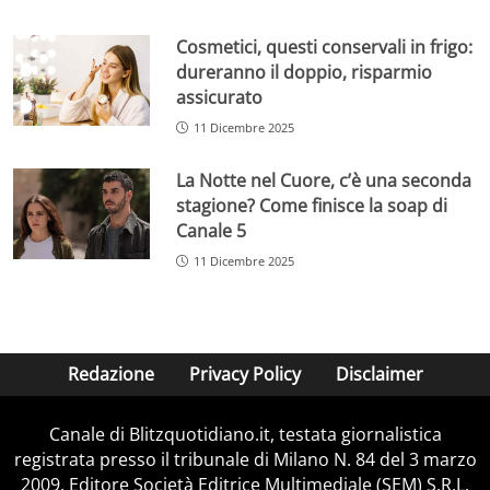
Cosmetici, questi conservali in frigo:
dureranno il doppio, risparmio
assicurato
11 Dicembre 2025
La Notte nel Cuore, c’è una seconda
stagione? Come finisce la soap di
Canale 5
11 Dicembre 2025
Redazione
Privacy Policy
Disclaimer
Canale di Blitzquotidiano.it, testata giornalistica
registrata presso il tribunale di Milano N. 84 del 3 marzo
2009. Editore Società Editrice Multimediale (SEM) S.R.L.