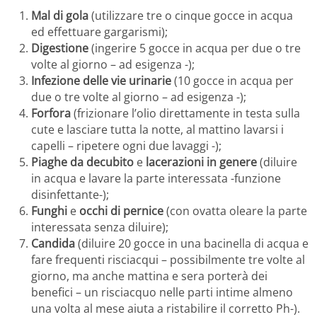
Mal di gola
(utilizzare tre o cinque gocce in acqua
ed effettuare gargarismi);
Digestione
(ingerire 5 gocce in acqua per due o tre
volte al giorno – ad esigenza -);
Infezione delle vie urinarie
(10 gocce in acqua per
due o tre volte al giorno – ad esigenza -);
Forfora
(frizionare l’olio direttamente in testa sulla
cute e lasciare tutta la notte, al mattino lavarsi i
capelli – ripetere ogni due lavaggi -);
Piaghe da decubito
e
lacerazioni in genere
(diluire
in acqua e lavare la parte interessata -funzione
disinfettante-);
Funghi
e
occhi di pernice
(con ovatta oleare la parte
interessata senza diluire);
Candida
(diluire 20 gocce in una bacinella di acqua e
fare frequenti risciacqui – possibilmente tre volte al
giorno, ma anche mattina e sera porterà dei
benefici – un risciacquo nelle parti intime almeno
una volta al mese aiuta a ristabilire il corretto Ph-).