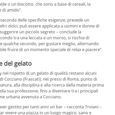
lde o un biscotto, che sono a base di cereali, la
e di amido”.
 seconda delle specifiche esigenze, prevede un
altri dolci; può essere applicata a uomini e donne di
o suggerire un piccolo segreto – conclude la
condo tra una leccata e un morso, si rischia di
are qualche secondo, per gustare meglio, alternando
bile fruire di un momento speciale di relax e piacere”.
e del gelato
y nel rispetto di un gelato di qualità restano alcuni
di Cocciano (Frascati), nei pressi di Roma, punto di
natura, alla disciplina e alla ricerca della materia prima
lla sua professione, fino a diventare tra i principali
ione urbana avvenuta a Cocciano.
aver gestito per tanti anni un bar – racconta Troiani –
far vivere una piazza in un luogo magico, sano e