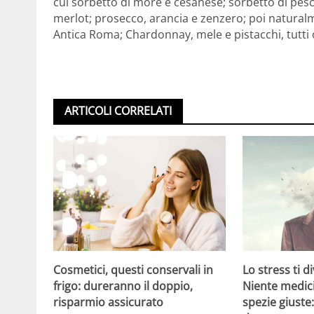
cui sorbetto di more e cesanese; sorbetto di pes
merlot; prosecco, arancia e zenzero; poi naturalm
Antica Roma; Chardonnay, mele e pistacchi, tutti o
ARTICOLI CORRELATI
Cosmetici, questi conservali in
Lo stress ti d
frigo: dureranno il doppio,
Niente medici
risparmio assicurato
spezie giuste