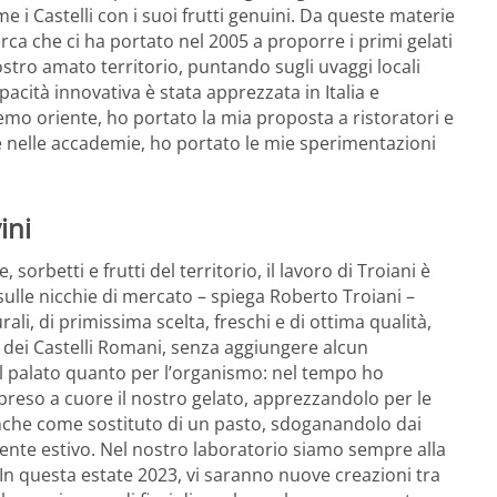
me i Castelli con i suoi frutti genuini. Da queste materie
rca che ci ha portato nel 2005 a proporre i primi gelati
 nostro amato territorio, puntando sugli uvaggi locali
cità innovativa è stata apprezzata in Italia e
emo oriente, ho portato la mia proposta a ristoratori e
 e nelle accademie, ho portato le mie sperimentazioni
ini
 sorbetti e frutti del territorio, il lavoro di Troiani è
sulle nicchie di mercato – spiega Roberto Troiani –
rali, di primissima scelta, freschi e di ottima qualità,
e dei Castelli Romani, senza aggiungere alcun
il palato quanto per l’organismo: nel tempo ho
preso a cuore il nostro gelato, apprezzandolo per le
anche come sostituto di un pasto, sdoganandolo dai
te estivo. Nel nostro laboratorio siamo sempre alla
 In questa estate 2023, vi saranno nuove creazioni tra