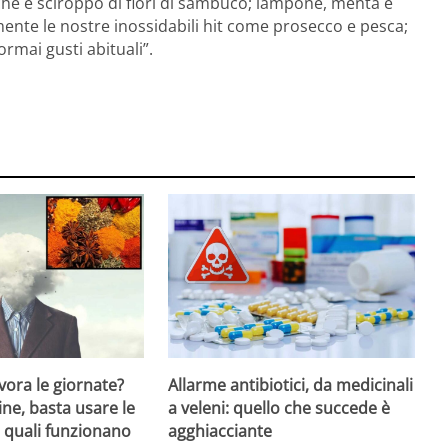
che e sciroppo di fiori di sambuco; lampone, menta e
ente le nostre inossidabili hit come prosecco e pesca;
rmai gusti abituali”.
ivora le giornate?
Allarme antibiotici, da medicinali
ne, basta usare le
a veleni: quello che succede è
: quali funzionano
agghiacciante