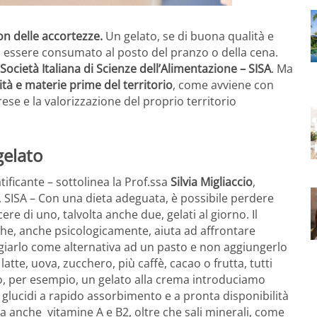
on delle accortezze.
Un gelato, se di buona qualità e
uò essere consumato al posto del pranzo o della cena.
Società Italiana di Scienze dell’Alimentazione – SISA
. Ma
ità e materie prime del territorio
, come avviene con
rese e la valorizzazione del proprio territorio
gelato
tificante – sottolinea la Prof.ssa
Silvia Migliaccio
,
e, SISA – Con una dieta adeguata, è possibile perdere
ere di uno, talvolta anche due, gelati al giorno. Il
 che, anche psicologicamente, aiuta ad affrontare
giarlo come alternativa ad un pasto e non aggiungerlo
te, uova, zucchero, più caffè, cacao o frutta, tutti
o, per esempio, un gelato alla crema introduciamo
à, glucidi a rapido assorbimento e a pronta disponibilità
 anche vitamine A e B2, oltre che sali minerali, come